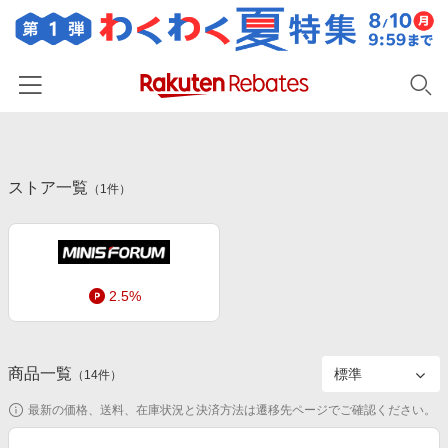
ホーム
ストア一覧
カテゴリー一覧
（
1
件）
百貨店・総合ECモール
イベント一覧
ファッション・インナー・小物
リーベイツ注目ストア
ヘルプ
食品・スイーツ・お酒
2.5%
初回購入者限定特典
友達紹介
日用品・キッチン用品
対象ストア新規限定特典
コスメ・健康・医薬品
楽天IDでログイン/会員登録
新着ストアのご紹介
商品一覧
（
14
件）
キッズ・ベビー用品
電子書籍特集
最新の価格、送料、在庫状況と決済方法は遷移先ページでご確認ください。
家電・PC・スマホ・カメラ
楽天ペイ導入ストア