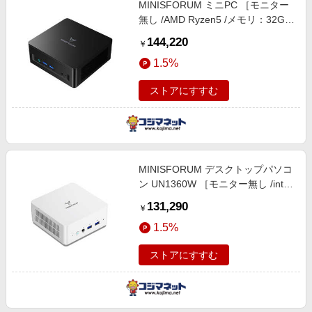
MINISFORUM ミニPC ［モニター
エンタメ
楽天サービス特集
無し /AMD Ryzen5 /メモリ：32GB
スポーツ・アウトドア・ゴルフ
/SSD：1TB］ UM760-32/1T-
旅行特集
144,220
￥
W11Pro-7640HS
インテリア・寝具
お中元特集2026
1.5%
ペット・花・DIY・車
わくわく夏特集
ストアにすすむ
旅行・レジャー・ホテル予約
とことん買い物チャレンジ
生活・お役立ち
Apple公式サイト×楽天カード分割払い
金融・マネー・保険
Qoo10メガポ
デジタルコンテンツ
MINISFORUM デスクトップパソコ
ン UN1360W ［モニター無し /intel
ビジネス・その他サービス
Core i7 /メモリ：32GB /SSD：1TB
131,290
￥
/2024年11月モデル］ UN1360W-
1.5%
32/1T-W11pro-13620H
ストアにすすむ