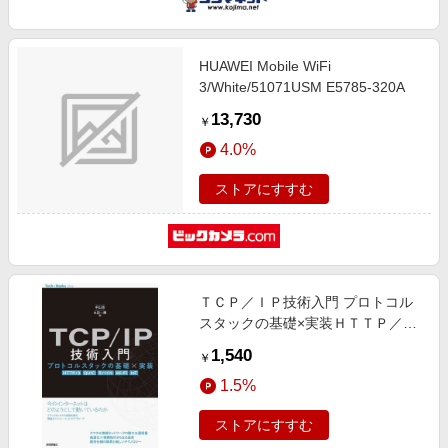
HUAWEI Mobile WiFi
3/White/51071USM E5785-320A
13,730
￥
4.0%
ストアにすすむ
ＴＣＰ／ＩＰ技術入門 プロトコル
スタックの基礎×実装ＨＴＴＰ／
３，ＱＵＩＣ，モバイル，ＷｉーＦ
1,540
￥
ｉ，ＩｏＴＴｅｃｈ × Ｂｏｏｋｓ
1.5%
ｐｌｕｓシリーズ
ストアにすすむ