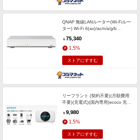
QNAP 無線LANルーター(Wi-Fiルー
ター) Wi-Fi 6(ax)/ac/n/a/g/b
QHora-301W
75,340
￥
1.5%
ストアにすすむ
リーフラント (契約不要)(月額費用
不要)(充電式)(国内専用)ecoco 充電
型モバイルWiFi データチャージ
9,980
￥
5GB付 ホワイト T9
1.5%
ストアにすすむ