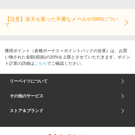
エンタメ
楽天サービス特集
スポーツ・アウトドア・ゴルフ
旅行特集
【注意】楽天を装った不審なメールやSMSについ
インテリア・寝具
て
わくわく夏特集
ペット・花・DIY・車
とことん買い物チャレンジ
旅行・レジャー・ホテル予約
Apple公式サイト×楽天カード分割払い
獲得ポイント（各種ボーナス＋ポイントバックの合算）は、お買
生活・お役立ち
Qoo10メガポ
い物された金額(税抜)の20%を上限とさせていただきます。ポイン
金融・マネー・保険
ト計算の詳細は
こちら
でご確認ください。
Samsung ボーナスキャンペーン
デジタルコンテンツ
週末の高還元 夏の長期版
リーベイツについて
ビジネス・その他サービス
会社概要
その他のサービス
ご利用ガイド
楽天市場
ストア＆ブランド
サイトマップ
楽天モバイル
ユニクロオンラインストア
リーベイツ 公式アプリ
GU（ジーユー）
リーベイツ ポイントアシスト