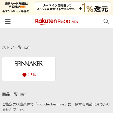
ホーム
ストア一覧
カテゴリー一覧
（
1
件）
百貨店・総合ECモール
イベント一覧
ファッション・インナー・小物
リーベイツ注目ストア
ヘルプ
食品・スイーツ・お酒
4.5%
初回購入者限定特典
友達紹介
日用品・キッチン用品
対象ストア新規限定特典
コスメ・健康・医薬品
楽天IDでログイン/会員登録
新着ストアのご紹介
商品一覧
（
0
件）
キッズ・ベビー用品
電子書籍特集
ご指定の検索条件で「moncler hermine」に一致する商品は見つかり
家電・PC・スマホ・カメラ
ませんでした。
楽天ペイ導入ストア