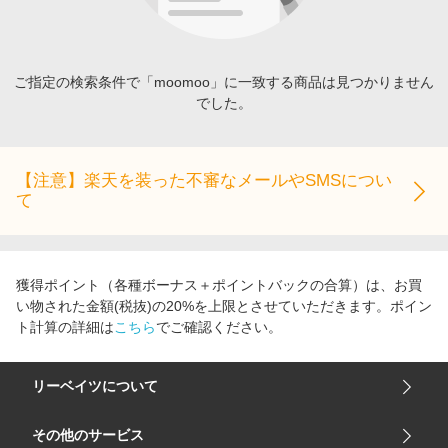
エンタメ
楽天サービス特集
スポーツ・アウトドア・ゴルフ
旅行特集
インテリア・寝具
ご指定の検索条件で「moomoo」に一致する商品は見つかりません
お中元特集2026
でした。
ペット・花・DIY・車
わくわく夏特集
旅行・レジャー・ホテル予約
とことん買い物チャレンジ
生活・お役立ち
【注意】楽天を装った不審なメールやSMSについ
Apple公式サイト×楽天カード分割払い
て
金融・マネー・保険
Qoo10メガポ
デジタルコンテンツ
ビジネス・その他サービス
獲得ポイント（各種ボーナス＋ポイントバックの合算）は、お買
い物された金額(税抜)の20%を上限とさせていただきます。ポイン
ト計算の詳細は
こちら
でご確認ください。
リーベイツについて
会社概要
その他のサービス