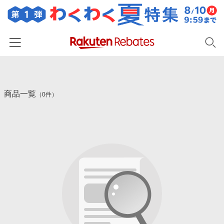
ホーム
商品一覧
カテゴリー一覧
（0件）
百貨店・総合ECモール
イベント一覧
ファッション・インナー・小物
リーベイツ注目ストア
ヘルプ
食品・スイーツ・お酒
初回購入者限定特典
友達紹介
日用品・キッチン用品
対象ストア新規限定特典
コスメ・健康・医薬品
楽天IDでログイン/会員登録
新着ストアのご紹介
キッズ・ベビー用品
電子書籍特集
家電・PC・スマホ・カメラ
楽天ペイ導入ストア