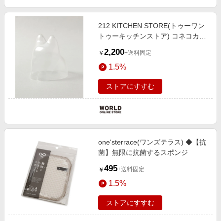
212 KITCHEN STORE(トゥーワン
トゥーキッチンストア) コネコカッ
プ クリア ＜＋ｄ プラスディ＞
2,200
+送料固定
￥
1.5%
ストアにすすむ
one'sterrace(ワンズテラス) ◆【抗
菌】無限に抗菌するスポンジ
495
+送料固定
￥
1.5%
ストアにすすむ