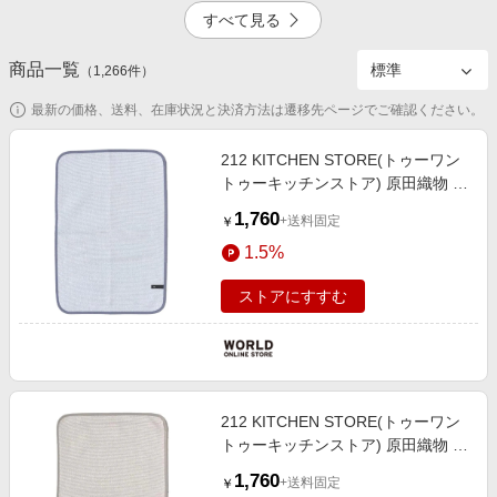
エンタメ
すべて見る
楽天サービス特集
スポーツ・アウトドア・ゴルフ
旅行特集
商品一覧
（
1,266
4.5%
件）
一時停止
インテリア・寝具
わくわく夏特集
最新の価格、送料、在庫状況と決済方法は遷移先ページでご確認ください。
ペット・花・DIY・車
とことん買い物チャレンジ
旅行・レジャー・ホテル予約
212 KITCHEN STORE(トゥーワン
Apple公式サイト×楽天カード分割払い
トゥーキッチンストア) 原田織物 無
5.0%
6.0%
生活・お役立ち
限に抗菌する水切りマット BL
Qoo10メガポ
1,760
+送料固定
￥
金融・マネー・保険
Samsung ボーナスキャンペーン
1.5%
デジタルコンテンツ
週末の高還元 夏の長期版
ストアにすすむ
ビジネス・その他サービス
掲載終了
212 KITCHEN STORE(トゥーワン
トゥーキッチンストア) 原田織物 無
限に抗菌する水切りマット GY
1,760
+送料固定
￥