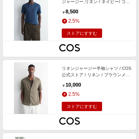
ジャージー,リネン / ネイビー/ コス
/ 衣料品 tops 新品 メンズ ジャージ
8,500
￥
ー,リネン XS M sm 洗濯機 無限 時
2.5%
代
ストアにすすむ
リネンジャージー半袖シャツ / COS
公式ストア / リネン / ブラウンメラ
ンジュ/ コス / 衣料品 all 新品 メン
10,000
￥
ズ M 洗濯機 シルエット 性 ブラウ
2.5%
ン 無限
ストアにすすむ