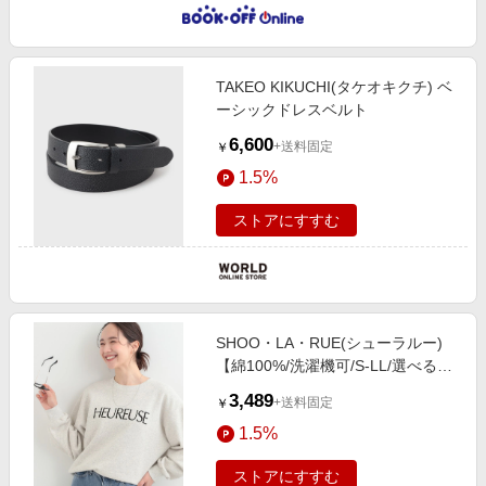
TAKEO KIKUCHI(タケオキクチ) ベ
ーシックドレスベルト
6,600
+送料固定
￥
1.5%
ストアにすすむ
SHOO・LA・RUE(シューラルー)
【綿100%/洗濯機可/S-LL/選べる4
柄】ゆるく決めたい日に プリント
3,489
+送料固定
￥
アソートスウェット
1.5%
ストアにすすむ