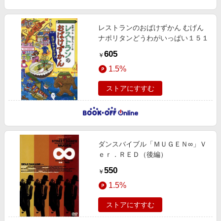
レストランのおばけずかん むげん
ナポリタンどうわがいっぱい１５１
605
￥
1.5%
ストアにすすむ
ダンスバイブル「ＭＵＧＥＮ∞」Ｖ
ｅｒ．ＲＥＤ（後編）
550
￥
1.5%
ストアにすすむ