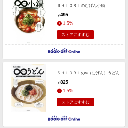
ＳＨＩＯＲＩのむげん小鍋
495
￥
1.5%
ストアにすすむ
ＳＨＩＯＲＩの∞（むげん）うどん
825
￥
1.5%
ストアにすすむ