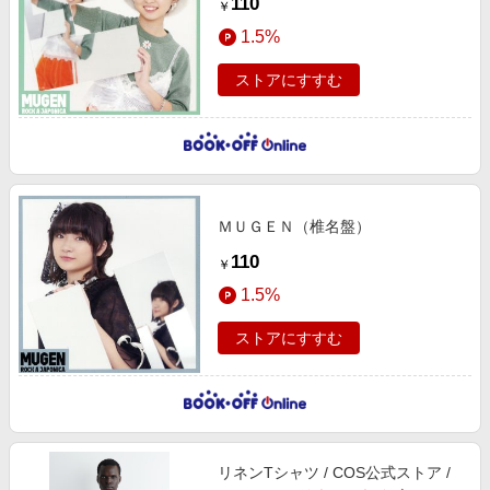
110
￥
1.5%
ストアにすすむ
ＭＵＧＥＮ（椎名盤）
110
￥
1.5%
ストアにすすむ
リネンTシャツ / COS公式ストア /