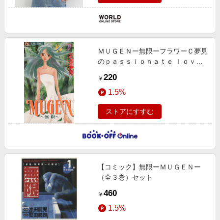
ＭＵＧＥＮー無限ーフラワーＣ夢見
のｐａｓｓｉｏｎａｔｅ ｌｏｖｅ
１
220
￥
1.5%
ストアにすすむ
【コミック】無限ーＭＵＧＥＮー
（全３巻）セット
460
￥
1.5%