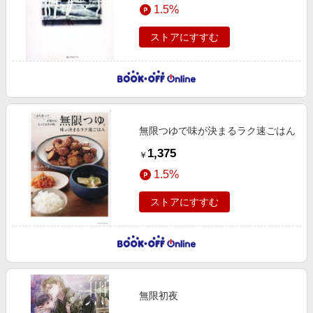
1.5%
ストアにすすむ
無限つゆで味が決まるラク速ごはん
1,375
￥
1.5%
ストアにすすむ
無限初夜