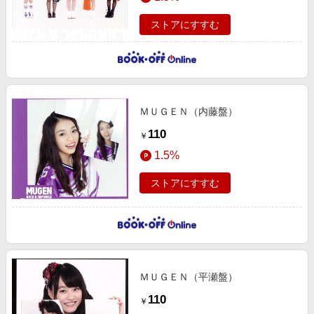
ストアにすすむ
ＭＵＧＥＮ（内藤盤）
110
￥
1.5%
ストアにすすむ
ＭＵＧＥＮ（平瀬盤）
110
￥