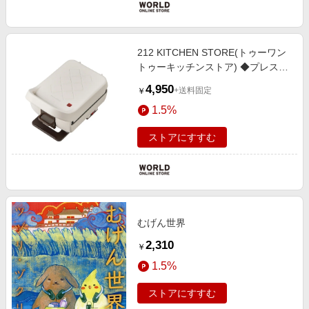
212 KITCHEN STORE(トゥーワン
トゥーキッチンストア) ◆プレスサ
ンドメーカー プラッド RPS-2 WH
4,950
+送料固定
￥
＜recolte レコルト＞
1.5%
ストアにすすむ
むげん世界
2,310
￥
1.5%
ストアにすすむ