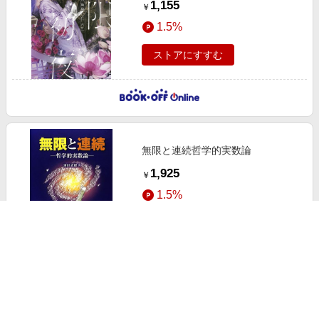
1,155
￥
1.5%
ストアにすすむ
無限と連続哲学的実数論
1,925
￥
1.5%
ストアにすすむ
無限心電図１０００