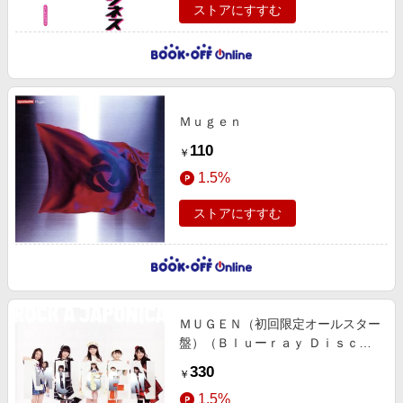
ストアにすすむ
Ｍｕｇｅｎ
110
￥
1.5%
ストアにすすむ
ＭＵＧＥＮ（初回限定オールスター
盤）（Ｂｌｕーｒａｙ Ｄｉｓｃ
付）
330
￥
1.5%