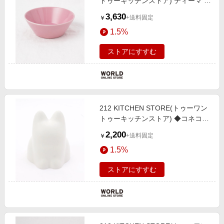
トゥーキッチンストア) ティーマ ボ
ウル 15cm ローズ ＜iittala イッタラ
3,630
+送料固定
￥
＞
1.5%
ストアにすすむ
212 KITCHEN STORE(トゥーワン
トゥーキッチンストア) ◆コネコカ
ップ ビオホワイト ＜＋ｄ プラスデ
2,200
+送料固定
￥
ィ＞
1.5%
ストアにすすむ