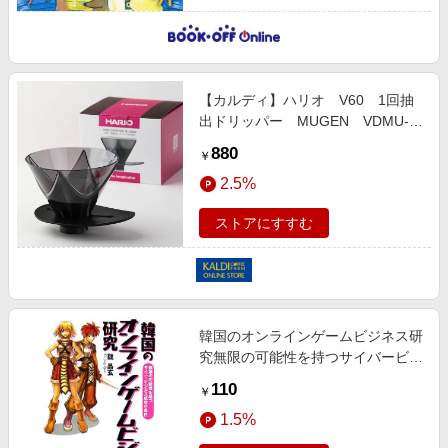
【カルディ】ハリオ V60 1回抽
出ドリッパー MUGEN VDMU-
02TB（1-2杯用） 1個
880
￥
2.5%
ストアにすすむ
韓国のオンラインゲームビジネス研
究無限の可能性を持つサイバービジ
ネス成功の条件
110
￥
1.5%