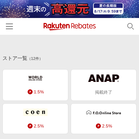
ホーム
ストア一覧
カテゴリー一覧
（
12
件）
百貨店・総合ECモール
イベント一覧
ファッション・インナー・小物
リーベイツ注目ストア
ヘルプ
食品・スイーツ・お酒
1.5%
掲載終了
初回購入者限定特典
友達紹介
日用品・キッチン用品
対象ストア新規限定特典
コスメ・健康・医薬品
楽天IDでログイン/会員登録
新着ストアのご紹介
キッズ・ベビー用品
電子書籍特集
2.5%
2.5%
家電・PC・スマホ・カメラ
楽天ペイ導入ストア