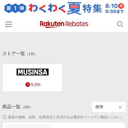
ホーム
ストア一覧
カテゴリー一覧
（
1
件）
百貨店・総合ECモール
イベント一覧
ファッション・インナー・小物
リーベイツ注目ストア
ヘルプ
食品・スイーツ・お酒
5.0%
初回購入者限定特典
友達紹介
日用品・キッチン用品
対象ストア新規限定特典
コスメ・健康・医薬品
楽天IDでログイン/会員登録
新着ストアのご紹介
商品一覧
（
1
件）
キッズ・ベビー用品
電子書籍特集
最新の価格、送料、在庫状況と決済方法は遷移先ページでご確認ください。
家電・PC・スマホ・カメラ
楽天ペイ導入ストア