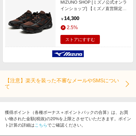
MIZUNO SHOP [ミズノ公式オンラ
エンタメ
楽天サービス特集
インショップ] 【ミズノ直営限定】
スポーツ・アウトドア・ゴルフ
MXR ユニセックス 51 ブラウン×ホ
旅行特集
14,300
￥
ワイト×ブラック D1GA2467_p
インテリア・寝具
お中元特集2026
2.5%
ペット・花・DIY・車
わくわく夏特集
ストアにすすむ
旅行・レジャー・ホテル予約
とことん買い物チャレンジ
生活・お役立ち
Apple公式サイト×楽天カード分割払い
金融・マネー・保険
Qoo10メガポ
デジタルコンテンツ
【注意】楽天を装った不審なメールやSMSについ
ビジネス・その他サービス
て
獲得ポイント（各種ボーナス＋ポイントバックの合算）は、お買
い物された金額(税抜)の20%を上限とさせていただきます。ポイン
ト計算の詳細は
こちら
でご確認ください。