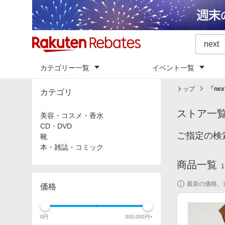
カテゴリー一覧
イベント一覧
トップ
「
nex
カテゴリ
ストア一
美容・コスメ・香水
CD・DVD
ご指定の検索
靴
本・雑誌・コミック
商品一覧
1
最新の価格、
価格
0
円
300,000
円+