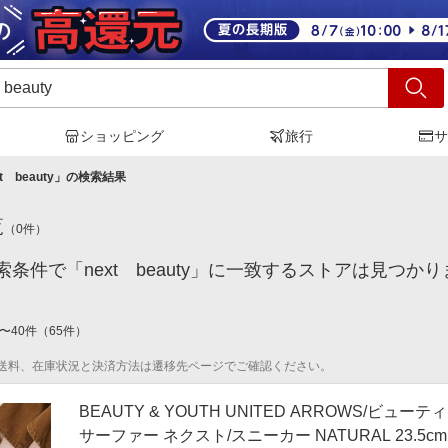
ショッピング
旅行
サ
t beauty
」の検索結果
覧
（
0
件）
条件で「next beauty」に一致するストアは見つか
〜
40
件
（
65
件）
送料、在庫状況と決済方法は遷移先ページでご確認ください。
BEAUTY & YOUTH UNITED ARROWS/
サーファー ネクスト/スニーカー NATURAL 23.5cm