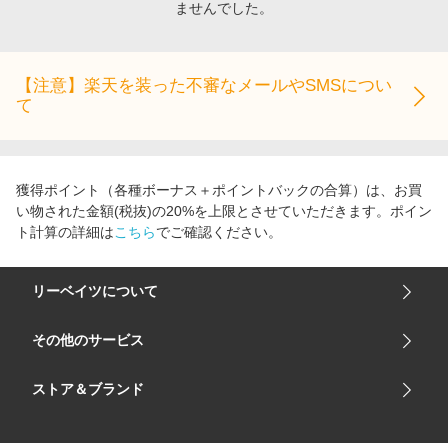
ませんでした。
エンタメ
楽天サービス特集
スポーツ・アウトドア・ゴルフ
旅行特集
インテリア・寝具
【注意】楽天を装った不審なメールやSMSについ
わくわく夏特集
て
ペット・花・DIY・車
とことん買い物チャレンジ
旅行・レジャー・ホテル予約
Apple公式サイト×楽天カード分割払い
生活・お役立ち
Qoo10メガポ
獲得ポイント（各種ボーナス＋ポイントバックの合算）は、お買
金融・マネー・保険
い物された金額(税抜)の20%を上限とさせていただきます。ポイン
Samsung ボーナスキャンペーン
ト計算の詳細は
こちら
でご確認ください。
デジタルコンテンツ
週末の高還元 夏の長期版
ビジネス・その他サービス
リーベイツについて
会社概要
その他のサービス
ご利用ガイド
楽天市場
ストア＆ブランド
サイトマップ
楽天モバイル
ユニクロオンラインストア
リーベイツ 公式アプリ