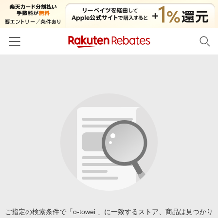
ホーム
カテゴリー一覧
百貨店・総合ECモール
イベント一覧
ファッション・インナー・小物
リーベイツ注目ストア
ヘルプ
食品・スイーツ・お酒
初回購入者限定特典
友達紹介
日用品・キッチン用品
対象ストア新規限定特典
コスメ・健康・医薬品
楽天IDでログイン/会員登録
新着ストアのご紹介
キッズ・ベビー用品
電子書籍特集
家電・PC・スマホ・カメラ
ご指定の検索条件で「o-towei 」に一致するストア、商品は見つかり
楽天ペイ導入ストア