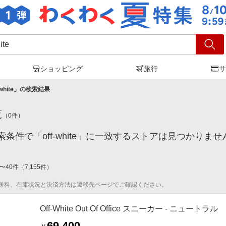
ショッピング
旅行
サ
white
」の検索結果
覧
（
0
件）
条件で「off-white」に一致するストアは見つかりま
〜
40
件
（
7,155
件）
送料、在庫状況と決済方法は遷移先ページでご確認ください。
Off-White Out Of Office スニーカー - ニュートラル
69,400