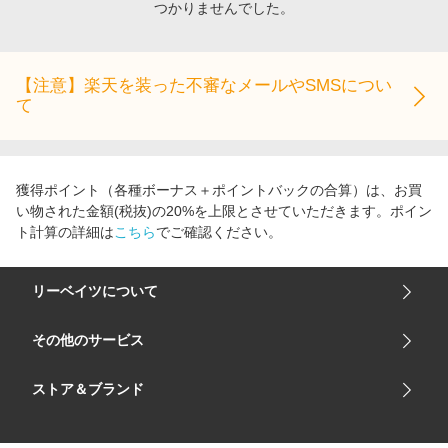
つかりませんでした。
エンタメ
楽天サービス特集
スポーツ・アウトドア・ゴルフ
旅行特集
インテリア・寝具
【注意】楽天を装った不審なメールやSMSについ
わくわく夏特集
て
ペット・花・DIY・車
とことん買い物チャレンジ
旅行・レジャー・ホテル予約
Apple公式サイト×楽天カード分割払い
生活・お役立ち
Qoo10メガポ
獲得ポイント（各種ボーナス＋ポイントバックの合算）は、お買
金融・マネー・保険
い物された金額(税抜)の20%を上限とさせていただきます。ポイン
Samsung ボーナスキャンペーン
ト計算の詳細は
こちら
でご確認ください。
デジタルコンテンツ
週末の高還元 夏の長期版
ビジネス・その他サービス
リーベイツについて
会社概要
その他のサービス
ご利用ガイド
楽天市場
ストア＆ブランド
サイトマップ
楽天モバイル
ユニクロオンラインストア
リーベイツ 公式アプリ