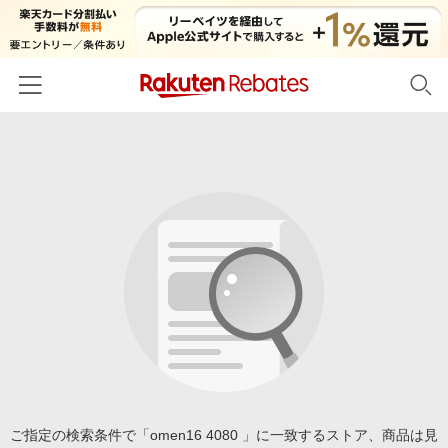
ホーム
カテゴリー一覧
百貨店・総合ECモール
イベント一覧
ファッション・インナー・小物
リーベイツ注目ストア
ヘルプ
食品・スイーツ・お酒
初回購入者限定特典
友達紹介
日用品・キッチン用品
対象ストア新規限定特典
コスメ・健康・医薬品
楽天IDでログイン/会員登録
新着ストアのご紹介
キッズ・ベビー用品
電子書籍特集
家電・PC・スマホ・カメラ
ご指定の検索条件で「omen16 4080 」に一致するストア、商品は見
楽天ペイ導入ストア