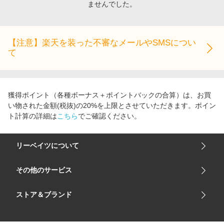
ませんでした。
エンタメ
楽天サービス特集
スポーツ・アウトドア・ゴルフ
旅行特集
インテリア・寝具
【注意】楽天を装った不審なメールやSMSについ
わくわく夏特集
て
ペット・花・DIY・車
とことん買い物チャレンジ
旅行・レジャー・ホテル予約
Apple公式サイト×楽天カード分割払い
生活・お役立ち
Qoo10メガポ
獲得ポイント（各種ボーナス＋ポイントバックの合算）は、お買
金融・マネー・保険
い物された金額(税抜)の20%を上限とさせていただきます。ポイン
Samsung ボーナスキャンペーン
ト計算の詳細は
こちら
でご確認ください。
デジタルコンテンツ
週末の高還元 夏の長期版
ビジネス・その他サービス
リーベイツについて
会社概要
その他のサービス
ご利用ガイド
楽天市場
ストア＆ブランド
サイトマップ
楽天モバイル
ユニクロオンラインストア
リーベイツ 公式アプリ