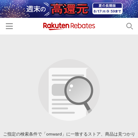
ホーム
カテゴリー一覧
百貨店・総合ECモール
イベント一覧
ファッション・インナー・小物
リーベイツ注目ストア
ヘルプ
食品・スイーツ・お酒
初回購入者限定特典
友達紹介
日用品・キッチン用品
対象ストア新規限定特典
コスメ・健康・医薬品
楽天IDでログイン/会員登録
新着ストアのご紹介
キッズ・ベビー用品
電子書籍特集
家電・PC・スマホ・カメラ
ご指定の検索条件で「omward」に一致するストア、商品は見つかり
楽天ペイ導入ストア