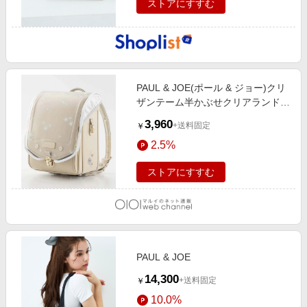
ストアにすすむ
PAUL & JOE(ポール & ジョー)クリ
ザンテーム半かぶせクリアランドセ
ルカバー ホワイト
3,960
+送料固定
￥
2.5%
ストアにすすむ
PAUL & JOE
14,300
+送料固定
￥
10.0%