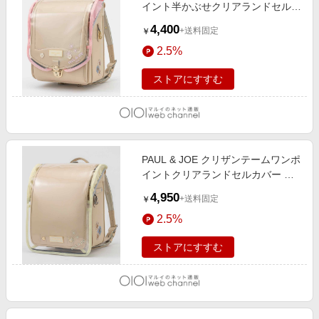
イント半かぶせクリアランドセルカ
バー ピンク
4,400
+送料固定
￥
2.5%
ストアにすすむ
PAUL & JOE クリザンテームワンポ
イントクリアランドセルカバー ホ
ワイト
4,950
+送料固定
￥
2.5%
ストアにすすむ