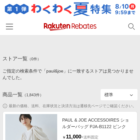
ホーム
ストア一覧
カテゴリー一覧
（
0
件）
ご指定の検索条件で「paul&joe」に一致するストアは見つかりませ
百貨店・総合ECモール
イベント一覧
んでした。
ファッション・インナー・小物
リーベイツ注目ストア
ヘルプ
食品・スイーツ・お酒
商品一覧
（
1,843
件）
初回購入者限定特典
友達紹介
日用品・キッチン用品
対象ストア新規限定特典
最新の価格、送料、在庫状況と決済方法は遷移先ページでご確認ください。
コスメ・健康・医薬品
楽天IDでログイン/会員登録
新着ストアのご紹介
PAUL & JOE ACCESSOIRES ショ
キッズ・ベビー用品
ルダーバッグ PJA-B1122 ピンク
電子書籍特集
家電・PC・スマホ・カメラ
11,000
楽天ペイ導入ストア
+送料固定
￥