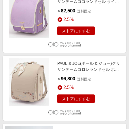
ザンテームココランドセル ライラ
ック
82,500
+送料固定
￥
2.5%
ストアにすすむ
PAUL & JOE(ポール & ジョー)クリ
ザンテームコロレランドセル ホワ
イト
96,800
+送料固定
￥
2.5%
ストアにすすむ