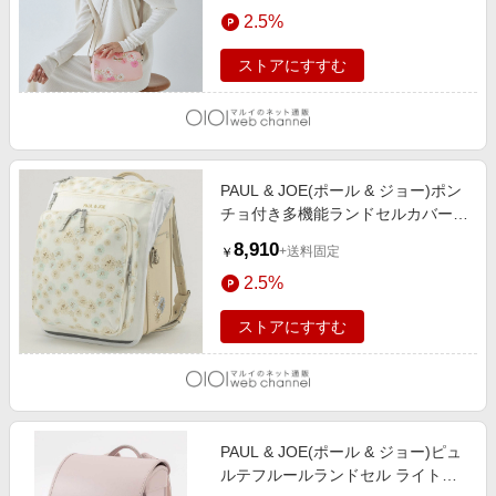
エンタメ
2.5%
楽天サービス特集
スポーツ・アウトドア・ゴルフ
旅行特集
ストアにすすむ
インテリア・寝具
お中元特集2026
ペット・花・DIY・車
わくわく夏特集
旅行・レジャー・ホテル予約
とことん買い物チャレンジ
PAUL & JOE(ポール & ジョー)ポン
生活・お役立ち
Apple公式サイト×楽天カード分割払い
チョ付き多機能ランドセルカバー
金融・マネー・保険
ホワイト
Qoo10メガポ
8,910
+送料固定
￥
デジタルコンテンツ
2.5%
ビジネス・その他サービス
ストアにすすむ
PAUL & JOE(ポール & ジョー)ピュ
ルテフルールランドセル ライトピ