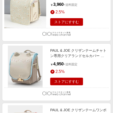
イト
3,960
+送料固定
￥
2.5%
ストアにすすむ
PAUL & JOE クリザンテームチャト
ン専用クリアランドセルカバー ミ
ントグリーン
4,950
+送料固定
￥
2.5%
ストアにすすむ
PAUL & JOE クリザンテームワンポ