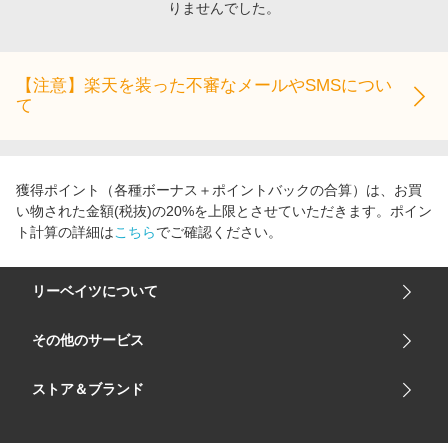
りませんでした。
エンタメ
楽天サービス特集
スポーツ・アウトドア・ゴルフ
旅行特集
インテリア・寝具
【注意】楽天を装った不審なメールやSMSについ
わくわく夏特集
て
ペット・花・DIY・車
とことん買い物チャレンジ
旅行・レジャー・ホテル予約
Apple公式サイト×楽天カード分割払い
生活・お役立ち
Qoo10メガポ
獲得ポイント（各種ボーナス＋ポイントバックの合算）は、お買
金融・マネー・保険
い物された金額(税抜)の20%を上限とさせていただきます。ポイン
Samsung ボーナスキャンペーン
ト計算の詳細は
こちら
でご確認ください。
デジタルコンテンツ
週末の高還元 夏の長期版
ビジネス・その他サービス
リーベイツについて
会社概要
その他のサービス
ご利用ガイド
楽天市場
ストア＆ブランド
サイトマップ
楽天モバイル
ユニクロオンラインストア
リーベイツ 公式アプリ