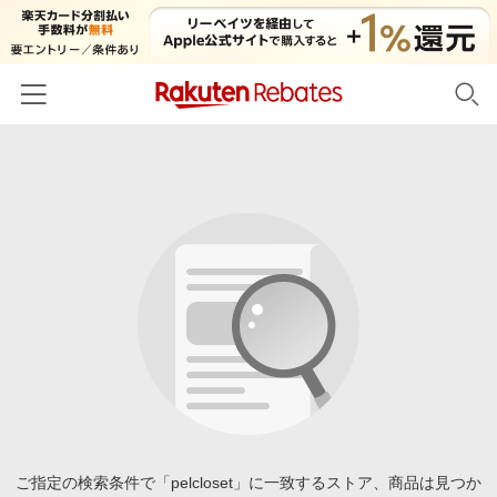
ホーム
カテゴリー一覧
百貨店・総合ECモール
イベント一覧
ファッション・インナー・小物
リーベイツ注目ストア
ヘルプ
食品・スイーツ・お酒
初回購入者限定特典
友達紹介
日用品・キッチン用品
対象ストア新規限定特典
コスメ・健康・医薬品
楽天IDでログイン/会員登録
新着ストアのご紹介
キッズ・ベビー用品
電子書籍特集
家電・PC・スマホ・カメラ
ご指定の検索条件で「pelcloset」に一致するストア、商品は見つか
楽天ペイ導入ストア