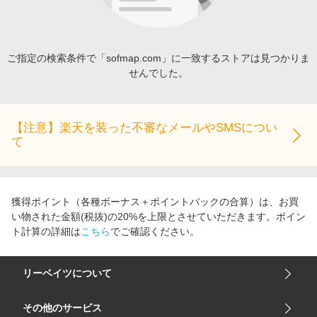
エンタメ
楽天サービス特集
スポーツ・アウトドア・ゴルフ
旅行特集
インテリア・寝具
ご指定の検索条件で「sofmap.com」に一致するストアは見つかりま
わくわく夏特集
せんでした。
ペット・花・DIY・車
とことん買い物チャレンジ
旅行・レジャー・ホテル予約
Apple公式サイト×楽天カード分割払い
生活・お役立ち
【注意】楽天を装った不審なメールやSMSについ
Qoo10メガポ
て
金融・マネー・保険
Samsung ボーナスキャンペーン
デジタルコンテンツ
週末の高還元 夏の長期版
ビジネス・その他サービス
獲得ポイント（各種ボーナス＋ポイントバックの合算）は、お買
い物された金額(税抜)の20%を上限とさせていただきます。ポイン
ト計算の詳細は
こちら
でご確認ください。
リーベイツについて
会社概要
その他のサービス