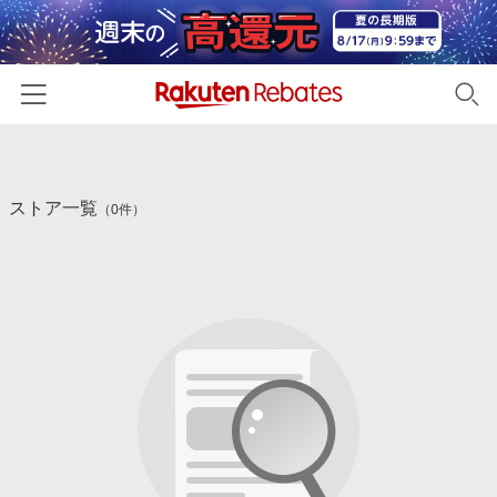
ホーム
ストア一覧
カテゴリー一覧
（0件）
百貨店・総合ECモール
イベント一覧
ファッション・インナー・小物
リーベイツ注目ストア
ヘルプ
食品・スイーツ・お酒
初回購入者限定特典
友達紹介
日用品・キッチン用品
対象ストア新規限定特典
コスメ・健康・医薬品
楽天IDでログイン/会員登録
新着ストアのご紹介
キッズ・ベビー用品
電子書籍特集
家電・PC・スマホ・カメラ
楽天ペイ導入ストア