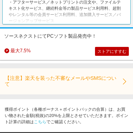
・アフターサービス／ネットプリントの注文や、ファイルテ
キスト化サービス、継続料金等の製品サービス利用料、超割
やレンタル等の会員サービス利用料、追加購入サービス／バ
ージョンアップサービス
・ソースネクストがアフターサポートしていないハードウェ
ア（商品ページ最下部の「製品プロフィール」に欄に「サポ
ソースネクストにてPCソフト製品発売中！
ート （サービス） 対象外」の記載があるハードウェア商品 ※
例：ノートパソコン、金貨、LEDライト、スマートウォッチ
最大7.5%
ストアにすすむ
など）
・クーポンやポイント利用などの割引額、送料、消費税
注意事項
ポイントバック率は下記になります。
【注意】楽天を装った不審なメールやSMSについ
※以下の製品は全て2.5%還元：Dropbox／EVERNOTE／タブ
て
レットmimi／モレキュル／Meeting Owl／THERAGUN
※ポケトーク関連:2.5%還元
※Genspark Plus:1.0%還元
※その他製品：7.5%還元
獲得ポイント（各種ボーナス＋ポイントバックの合算）は、お買
い物された金額(税抜)の20%を上限とさせていただきます。ポイン
【調査不可】
ト計算の詳細は
こちら
でご確認ください。
システム上の都合や連携上の制約により、ポイントバックに