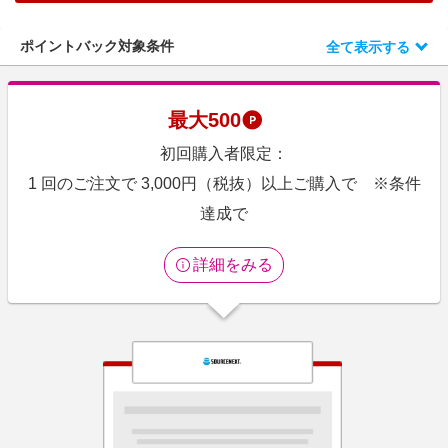
エンタメ
楽天サービス特集
スポーツ・アウトドア・ゴルフ
ポイントバック対象条件
全て表示する
旅行特集
インテリア・寝具
お中元特集2026
ペット・花・DIY・車
最大
500
わくわく夏特集
旅行・レジャー・ホテル予約
初回購入者限定：
とことん買い物チャレンジ
生活・お役立ち
1 回のご注文で 3,000円（税抜）以上ご購入で ※条件
Apple公式サイト×楽天カード分割払い
金融・マネー・保険
達成で
Qoo10メガポ
デジタルコンテンツ
詳細をみる
ビジネス・その他サービス