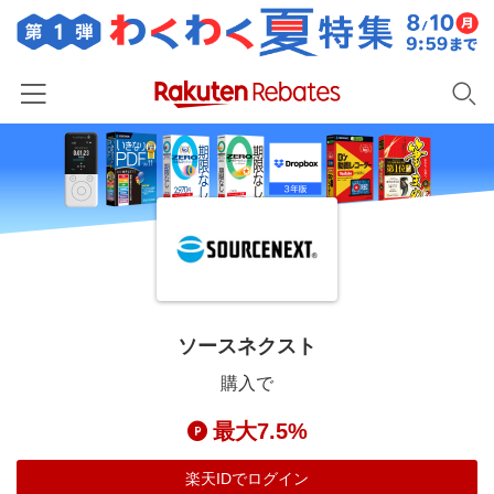
ホーム
カテゴリー一覧
百貨店・総合ECモール
イベント一覧
ファッション・インナー・小物
リーベイツ注目ストア
ヘルプ
食品・スイーツ・お酒
初回購入者限定特典
ソースネクスト
友達紹介
日用品・キッチン用品
対象ストア新規限定特典
購入で
コスメ・健康・医薬品
楽天IDでログイン/会員登録
新着ストアのご紹介
最大7.5%
キッズ・ベビー用品
電子書籍特集
家電・PC・スマホ・カメラ
楽天IDでログイン
楽天ペイ導入ストア