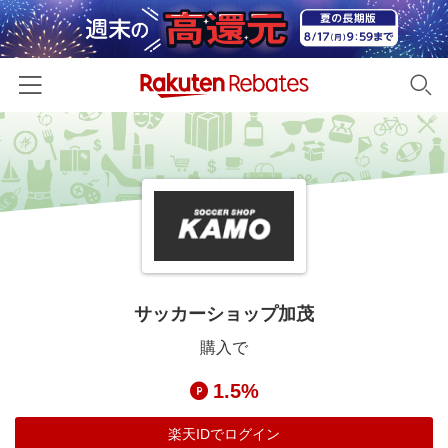
ホーム
カテゴリー一覧
百貨店・総合ECモール
イベント一覧
ファッション・インナー・小物
リーベイツ注目ストア
ヘルプ
食品・スイーツ・お酒
初回購入者限定特典
サッカーショップ加茂
友達紹介
日用品・キッチン用品
対象ストア新規限定特典
購入で
コスメ・健康・医薬品
楽天IDでログイン/会員登録
新着ストアのご紹介
1.5%
キッズ・ベビー用品
電子書籍特集
家電・PC・スマホ・カメラ
楽天IDでログイン
楽天ペイ導入ストア