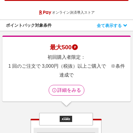
エンタメ
楽天サービス特集
オンライン決済導入ストア
スポーツ・アウトドア・ゴルフ
旅行特集
インテリア・寝具
ポイントバック対象条件
全て表示する
わくわく夏特集
ペット・花・DIY・車
とことん買い物チャレンジ
旅行・レジャー・ホテル予約
Apple公式サイト×楽天カード分割払い
最大
500
生活・お役立ち
Qoo10メガポ
初回購入者限定：
金融・マネー・保険
Samsung ボーナスキャンペーン
1 回のご注文で 3,000円（税抜）以上ご購入で ※条件
デジタルコンテンツ
達成で
週末の高還元 夏の長期版
ビジネス・その他サービス
詳細をみる