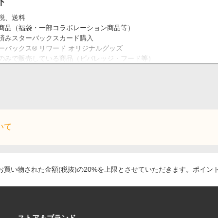
外
税、送料
商品（福袋・一部コラボレーション商品等）
済みスターバックスカード購入
ーバックス® リワード オリジナルグッズ
舗のみで販売している商品（ビバレッジ・フード等）
ーバックス他サービス（モバイルオーダー＆ペイ・Starbucks eGift
）
ア公式アプリからのご購入
いて
買い物された金額(税抜)の20%を上限とさせていただきます。ポイン
ストア＆ブランド