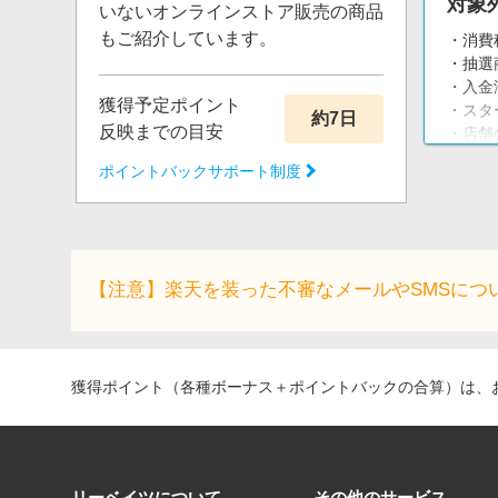
対象
いないオンラインストア販売の商品
もご紹介しています。
・消費
・抽選
・入金
獲得予定ポイント
・スタ
約7日
反映までの目安
・店
・スタ
ポイントバックサポート制度
ンター
・スト
【注意】楽天を装った不審なメールやSMSにつ
獲得ポイント（各種ボーナス＋ポイントバックの合算）は、お
リーベイツについて
その他のサービス