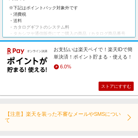
※下記はポイントバック対象外です
・消費税
・送料
・カタログギフトのシステム料
・タカシマヤ通信販売にてご購入の商品（カタログ商品番号
での注文、コールセンターでの注文含む）
・タカシマヤファッションスクエアにてご購入の商品
お支払いは楽天ペイで！楽天IDで簡
・ローズキッチンにてご購入の商品
単決済！ポイント貯まる・使える！
・セクレタリーサービスにてご購入の商品
・提携サイトにてご購入の商品
6.0%
・ご注文のキャンセル、返品などがあった場合
・https://www.takashimaya.co.jp/shoppingドメイン以外のペ
ージからの商品購入
ストアにすすむ
（高島屋コスメサイト[TBEAUT]の成果付与対象商品を除
く）
・アフィリエイトの計測が確認できなかったご注文
【注意】楽天を装った不審なメールやSMSについ
注意事項
て
・会員登録のみを実施した場合でもストア遷移履歴にチェッ
クが入る仕様となっています。
・会員登録後に引き続きお買い物をされる際は、お買い物の