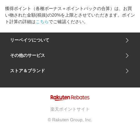
前に再度リーベイツを経由してからご購入ください。
獲得ポイント（各種ボーナス＋ポイントバックの合算）は、お買
い物された金額(税抜)の20%を上限とさせていただきます。ポイン
ト計算の詳細は
こちら
でご確認ください。
リーベイツについて
会社概要
その他のサービス
ご利用ガイド
楽天市場
ストア＆ブランド
サイトマップ
楽天モバイル
ユニクロオンラインストア
リーベイツ 公式アプリ
GU（ジーユー）
リーベイツ ポイントアシスト
資生堂オンラインストア
ヘルプ・お問い合わせ
楽天ポイントサイト
Apple公式サイト
利用規約
© Rakuten Group, Inc.
アカチャンホンポ
プライバシーポリシー
ベルメゾン
広告とパートナーシップ