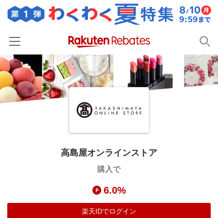
ホーム
カテゴリー一覧
百貨店・総合ECモール
イベント一覧
ファッション・インナー・小物
リーベイツ注目ストア
ヘルプ
食品・スイーツ・お酒
初回購入者限定特典
高島屋オンラインストア
友達紹介
日用品・キッチン用品
対象ストア新規限定特典
購入で
コスメ・健康・医薬品
楽天IDでログイン/会員登録
新着ストアのご紹介
6.0%
キッズ・ベビー用品
電子書籍特集
家電・PC・スマホ・カメラ
楽天IDでログイン
楽天ペイ導入ストア