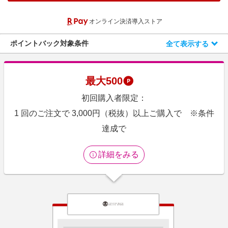
エンタメ
楽天サービス特集
オンライン決済導入ストア
スポーツ・アウトドア・ゴルフ
旅行特集
インテリア・寝具
ポイントバック対象条件
全て表示する
お中元特集2026
ペット・花・DIY・車
わくわく夏特集
旅行・レジャー・ホテル予約
とことん買い物チャレンジ
最大
500
生活・お役立ち
Apple公式サイト×楽天カード分割払い
初回購入者限定：
金融・マネー・保険
Qoo10メガポ
1 回のご注文で 3,000円（税抜）以上ご購入で ※条件
デジタルコンテンツ
達成で
ビジネス・その他サービス
詳細をみる