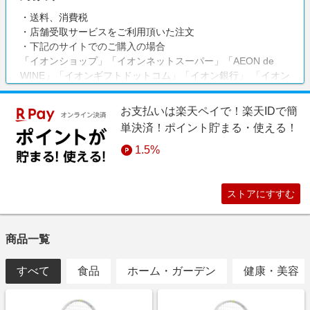
・送料、消費税
・店舗受取サービスをご利用頂いた注文
・下記のサイトでのご購入の場合
「イオンショップ」「イオンネットスーパー」「AEON de
WINE」「イオンギフトドットコム」「イオン銀行」 「イオン
保険マーケット」「イオンのお葬式」「未来屋書店」「イオ
ンシネマ（旧ワーナー・マイカル・シネマズ）」「ハンコ倶
お支払いは楽天ペイで！楽天IDで簡
楽部」「イオントラベルモール」「イオンモール」「イオン
単決済！ポイント貯まる・使える！
saQwa」「イオンスタイルファッション」「AEON STYLE
home」「イオンバイク」「Glam Beautique」
1.5%
ストアにすすむ
商品一覧
すべて
食品
ホーム・ガーデン
健康・美容