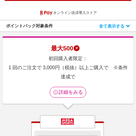
エンタメ
楽天サービス特集
オンライン決済導入ストア
スポーツ・アウトドア・ゴルフ
旅行特集
インテリア・寝具
ポイントバック対象条件
全て表示する
わくわく夏特集
ペット・花・DIY・車
とことん買い物チャレンジ
旅行・レジャー・ホテル予約
Apple公式サイト×楽天カード分割払い
最大
500
生活・お役立ち
Qoo10メガポ
初回購入者限定：
金融・マネー・保険
Samsung ボーナスキャンペーン
1 回のご注文で 3,000円（税抜）以上ご購入で ※条件
デジタルコンテンツ
達成で
週末の高還元 夏の長期版
ビジネス・その他サービス
詳細をみる