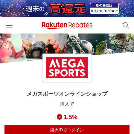
ホーム
カテゴリー一覧
百貨店・総合ECモール
イベント一覧
ファッション・インナー・小物
リーベイツ注目ストア
ヘルプ
食品・スイーツ・お酒
初回購入者限定特典
メガスポーツオンラインショップ
友達紹介
日用品・キッチン用品
対象ストア新規限定特典
購入で
コスメ・健康・医薬品
楽天IDでログイン/会員登録
新着ストアのご紹介
1.5%
キッズ・ベビー用品
電子書籍特集
家電・PC・スマホ・カメラ
楽天IDでログイン
楽天ペイ導入ストア