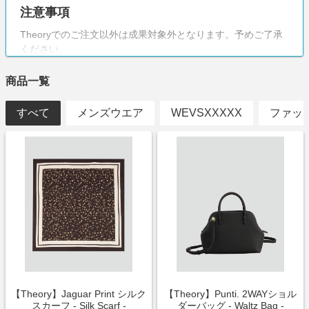
注意事項
Theoryでのご注文以外は成果対象外となります。予めご了承
ください。
商品一覧
すべて
メンズウエア
WEVSXXXXX
ファッ
【Theory】Jaguar Print シルク
【Theory】Punti. 2WAYショル
スカーフ - Silk Scarf -
ダーバッグ - Waltz Bag -