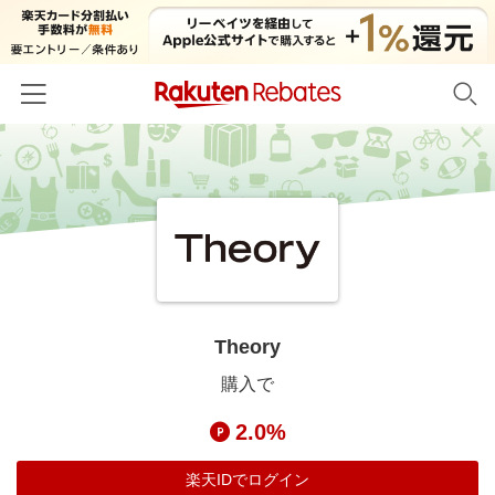
ホーム
カテゴリー一覧
百貨店・総合ECモール
イベント一覧
ファッション・インナー・小物
リーベイツ注目ストア
ヘルプ
食品・スイーツ・お酒
初回購入者限定特典
Theory
友達紹介
日用品・キッチン用品
対象ストア新規限定特典
購入で
コスメ・健康・医薬品
楽天IDでログイン/会員登録
新着ストアのご紹介
2.0%
キッズ・ベビー用品
電子書籍特集
家電・PC・スマホ・カメラ
楽天IDでログイン
楽天ペイ導入ストア