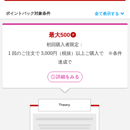
エンタメ
楽天サービス特集
スポーツ・アウトドア・ゴルフ
ポイントバック対象条件
全て表示する
旅行特集
インテリア・寝具
わくわく夏特集
ペット・花・DIY・車
最大
500
とことん買い物チャレンジ
旅行・レジャー・ホテル予約
初回購入者限定：
Apple公式サイト×楽天カード分割払い
生活・お役立ち
1 回のご注文で 3,000円（税抜）以上ご購入で ※条件
Qoo10メガポ
金融・マネー・保険
達成で
Samsung ボーナスキャンペーン
デジタルコンテンツ
週末の高還元 夏の長期版
詳細をみる
ビジネス・その他サービス