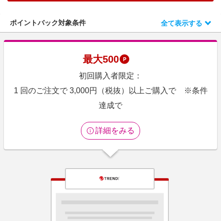
エンタメ
楽天サービス特集
スポーツ・アウトドア・ゴルフ
ポイントバック対象条件
全て表示する
旅行特集
インテリア・寝具
わくわく夏特集
ペット・花・DIY・車
最大
500
とことん買い物チャレンジ
旅行・レジャー・ホテル予約
初回購入者限定：
Apple公式サイト×楽天カード分割払い
生活・お役立ち
1 回のご注文で 3,000円（税抜）以上ご購入で ※条件
Qoo10メガポ
金融・マネー・保険
達成で
Samsung ボーナスキャンペーン
デジタルコンテンツ
週末の高還元 夏の長期版
詳細をみる
ビジネス・その他サービス