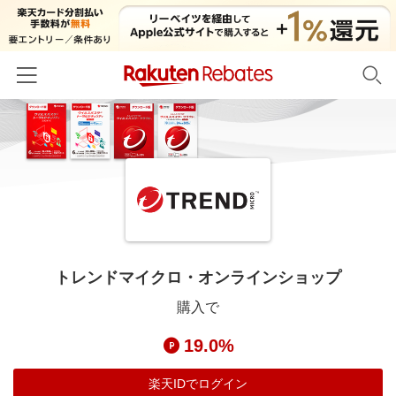
ホーム
カテゴリー一覧
百貨店・総合ECモール
イベント一覧
ファッション・インナー・小物
リーベイツ注目ストア
ヘルプ
食品・スイーツ・お酒
初回購入者限定特典
トレンドマイクロ・オンラインショップ
友達紹介
日用品・キッチン用品
対象ストア新規限定特典
購入で
コスメ・健康・医薬品
楽天IDでログイン/会員登録
新着ストアのご紹介
19.0%
キッズ・ベビー用品
電子書籍特集
家電・PC・スマホ・カメラ
楽天IDでログイン
楽天ペイ導入ストア