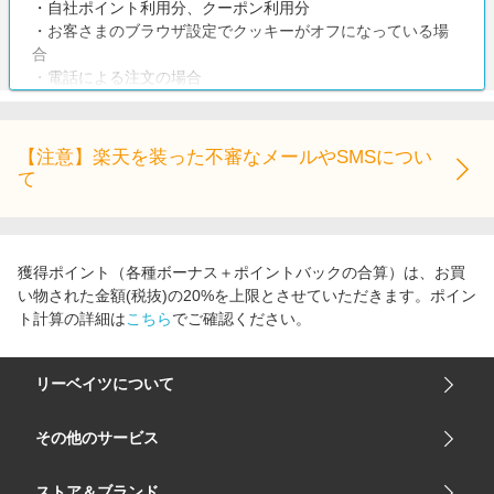
・自社ポイント利用分、クーポン利用分
・お客さまのブラウザ設定でクッキーがオフになっている場
合
・電話による注文の場合
・お客さまがご注文をキャンセルあるいは返品をした場合
・ウイルスバスター無料体験版を使用し、60日以上経過して
からの購入
【注意】楽天を装った不審なメールやSMSについ
・ウイルスバスター クラウド、ウイルスバスター モバイル 、
て
ウイルスバスター トータルセキュリティなどのすべての対象
製品において ご利用中の方の契約（ライセンス・サービス利
用規約）更新の場合
・ウイルスバスター トータルセキュリティ スタンダード/プレ
獲得ポイント（各種ボーナス＋ポイントバックの合算）は、お買
ミアム あんしん自動更新付き製品の購入
い物された金額(税抜)の20%を上限とさせていただきます。ポイン
・トレンドマイクロ・オンラインショップ以外でのご注文
ト計算の詳細は
こちら
でご確認ください。
・月額更新製品の2ヵ月目以降の購入（お申し込み）
・本人以外のご注文
・コールセンター経由の注文
リーベイツについて
会社概要
その他のサービス
ご利用ガイド
楽天市場
ストア＆ブランド