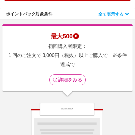
エンタメ
楽天サービス特集
スポーツ・アウトドア・ゴルフ
ポイントバック対象条件
全て表示する
旅行特集
インテリア・寝具
わくわく夏特集
ペット・花・DIY・車
最大
500
とことん買い物チャレンジ
旅行・レジャー・ホテル予約
初回購入者限定：
Apple公式サイト×楽天カード分割払い
生活・お役立ち
1 回のご注文で 3,000円（税抜）以上ご購入で ※条件
Qoo10メガポ
金融・マネー・保険
達成で
Samsung ボーナスキャンペーン
デジタルコンテンツ
週末の高還元 夏の長期版
詳細をみる
ビジネス・その他サービス