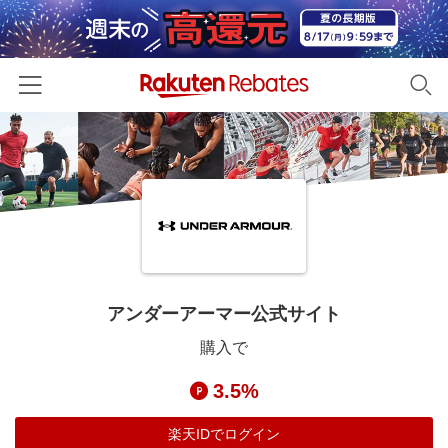
ホーム
カテゴリー一覧
百貨店・総合ECモール
イベント一覧
ファッション・インナー・小物
リーベイツ注目ストア
ヘルプ
食品・スイーツ・お酒
初回購入者限定特典
アンダーアーマー公式サイト
友達紹介
日用品・キッチン用品
対象ストア新規限定特典
購入で
コスメ・健康・医薬品
楽天IDでログイン/会員登録
新着ストアのご紹介
3.5%
キッズ・ベビー用品
電子書籍特集
家電・PC・スマホ・カメラ
楽天IDでログイン
楽天ペイ導入ストア