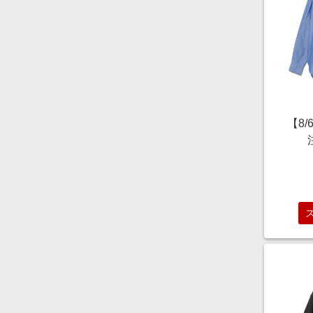
【8
NIC
ニコ
OXF
ツ・