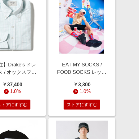
】Drake's ドレ
EAT MY SOCKS /
ス / オックスフォ
FOOD SOCKS レッグ
 キャンディストラ
ウェア MEN CURVIES
￥37,400
￥3,300
 ボタンダウンシャ
ONE SIZE
1.0%
1.0%
シャツ・ブラウス
N SAX/03 37
ストアにすすむ
ストアにすすむ