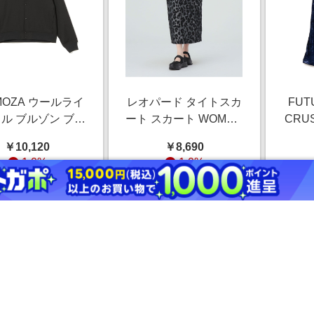
MOZA ウールライ
レオパード タイトスカ
FUT
ル ブルゾン ブル
ート スカート WOMEN
CRU
MEN BLACK M
GREY ONE SIZE
M
￥10,120
￥8,690
1.0%
1.0%
ストアにすすむ
ストアにすすむ