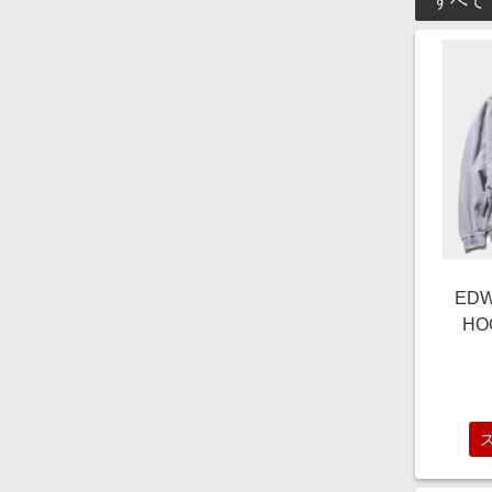
すべて
EDW
HO
M