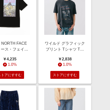
 NORTH FACE
ワイルド グラフィック
ース・フェイス /
プリント Tシャツ Tシ
ain Flower Tee T
ャツ・カットソー MEN
￥4,235
￥2,838
ツ・カットソー
BLACK/eagle S
1.0%
1.0%
EN ﾌﾞﾗｯｸ M
ストアにすすむ
ストアにすすむ