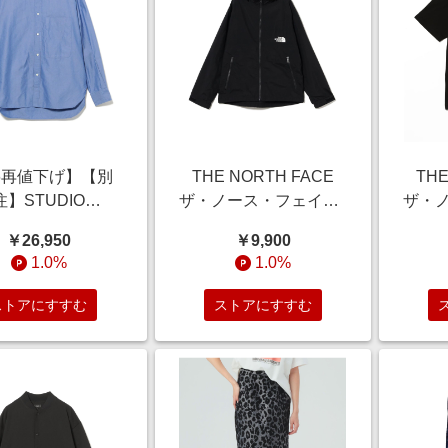
/6再値下げ】【別
THE NORTH FACE
THE
注】STUDIO
ザ・ノース・フェイス /
ザ・ノ
HOLSON スタジオ
キッズ コンパクト ジャ
Mount
￥26,950
￥9,900
ルソン / LISA
ケット（130 160cm）
シャ
1.0%
1.0%
ORD SHIRT シャ
ブルゾン K ﾌﾞﾗｯｸ 150
M
ブラウス MEN
ストアにすすむ
ストアにすすむ
BLUE XS