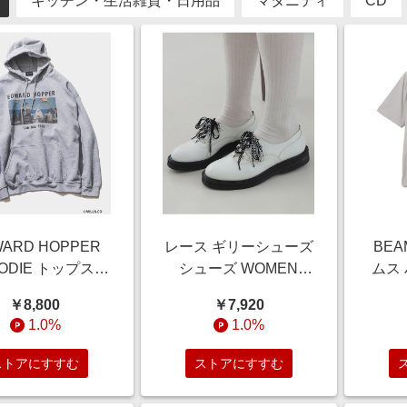
キッチン・生活雑貨・日用品
マタニティ
CD
ARD HOPPER
レース ギリーシューズ
BEA
ODIE トップス
シューズ WOMEN
ムス
EN GREY S
WHITE 23
ート
￥8,800
￥7,920
ー（
1.0%
1.0%
減）
ソー
ストアにすすむ
ストアにすすむ