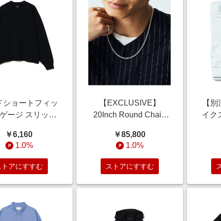
ドショートフィッ
【EXCLUSIVE】
【別注
2ゲージ スリット
20Inch Round Chain
イク
 トップス MEN
Necklace アクセサリー
ード
￥6,160
￥85,800
BLACK S
MEN silver 20 inch
イプ
1.0%
1.0%
ツ 
ME
ストアにすすむ
ストアにすすむ