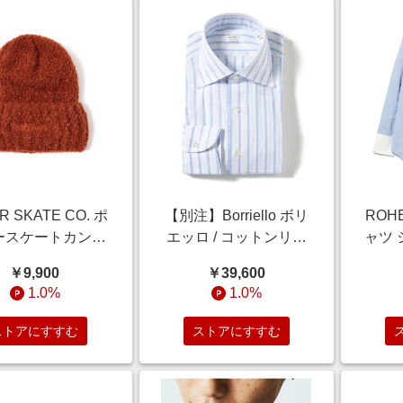
R SKATE CO. ポ
【別注】Borriello ボリ
ROH
ースケートカンパ
エッロ / コットンリネ
ャツ
Fluff Beanie 帽子
ン ブルーストライプ ワ
WO
￥9,900
￥39,600
Rust ONE SIZE
イドカラーシャツ シャ
1.0%
1.0%
ツ・ブラウス MEN
BLUE/3 38
ストアにすすむ
ストアにすすむ