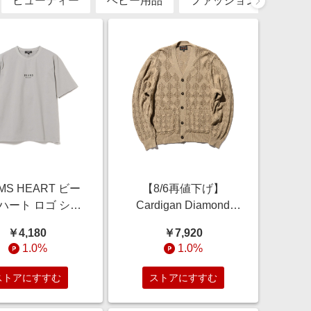
ビューティー
ベビー用品
ファッション
健康
MS HEART ビー
【8/6再値下げ】
 ハート ロゴ ショ
Cardigan Diamond
スリーブ カットソ
Mesh トップス MEN
￥4,180
￥7,920
吸水速乾・毛玉軽
BEIGE L
1.0%
1.0%
 Tシャツ・カット
 MEN GREY L
ストアにすすむ
ストアにすすむ