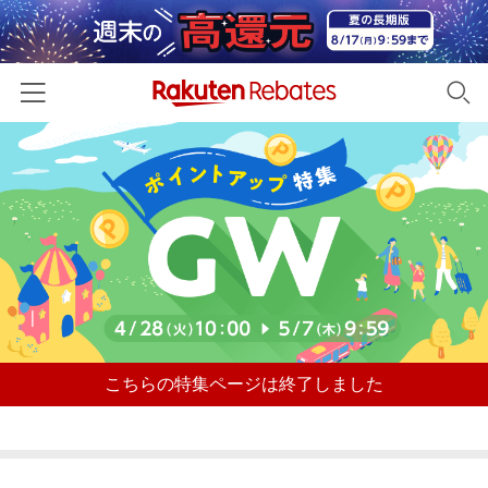
ホーム
カテゴリー一覧
百貨店・総合ECモール
イベント一覧
ファッション・インナー・小物
リーベイツ注目ストア
ヘルプ
食品・スイーツ・お酒
初回購入者限定特典
友達紹介
日用品・キッチン用品
対象ストア新規限定特典
こちらの特集ページは終了しました
コスメ・健康・医薬品
楽天IDでログイン/会員登録
新着ストアのご紹介
キッズ・ベビー用品
電子書籍特集
家電・PC・スマホ・カメラ
楽天ペイ導入ストア