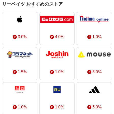
エンタメ
リーベイツ おすすめのストア
楽天サービス特集
スポーツ・アウトドア・ゴルフ
旅行特集
インテリア・寝具
わくわく夏特集
ペット・花・DIY・車
とことん買い物チャレンジ
旅行・レジャー・ホテル予約
3.0%
4.0%
1.0%
Apple公式サイト×楽天カード分割払い
生活・お役立ち
Qoo10メガポ
金融・マネー・保険
Samsung ボーナスキャンペーン
デジタルコンテンツ
週末の高還元 夏の長期版
ビジネス・その他サービス
1.5%
1.0%
3.0%
1.0%
1.0%
5.0%