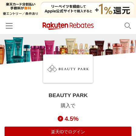
ホーム
カテゴリー一覧
百貨店・総合ECモール
イベント一覧
ファッション・インナー・小物
リーベイツ注目ストア
ヘルプ
食品・スイーツ・お酒
初回購入者限定特典
BEAUTY PARK
友達紹介
日用品・キッチン用品
対象ストア新規限定特典
購入で
コスメ・健康・医薬品
楽天IDでログイン/会員登録
新着ストアのご紹介
4.5%
キッズ・ベビー用品
電子書籍特集
家電・PC・スマホ・カメラ
楽天IDでログイン
楽天ペイ導入ストア