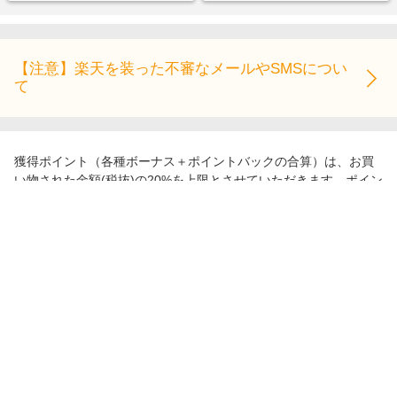
【注意】楽天を装った不審なメールやSMSについ
て
獲得ポイント（各種ボーナス＋ポイントバックの合算）は、お買
い物された金額(税抜)の20%を上限とさせていただきます。ポイン
ト計算の詳細は
こちら
でご確認ください。
リーベイツについて
会社概要
その他のサービス
ご利用ガイド
楽天市場
ストア＆ブランド
サイトマップ
楽天モバイル
ユニクロオンラインストア
リーベイツ 公式アプリ