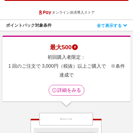
エンタメ
楽天サービス特集
オンライン決済導入ストア
スポーツ・アウトドア・ゴルフ
旅行特集
インテリア・寝具
ポイントバック対象条件
全て表示する
わくわく夏特集
ペット・花・DIY・車
50万ポイント山分けキャンペーン
旅行・レジャー・ホテル予約
とことん買い物チャレンジ
最大
500
生活・お役立ち
Apple公式サイト×楽天カード分割払い
初回購入者限定：
金融・マネー・保険
Samsung ボーナスキャンペーン
1 回のご注文で 3,000円（税抜）以上ご購入で ※条件
デジタルコンテンツ
達成で
週末の高還元 夏の長期版
ビジネス・その他サービス
詳細をみる