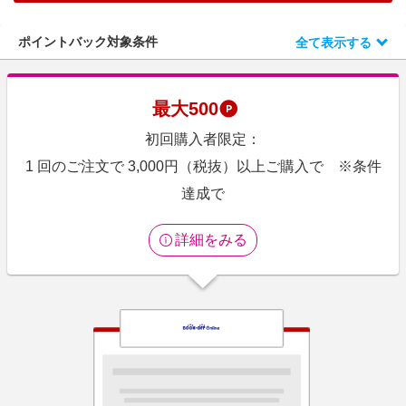
エンタメ
楽天サービス特集
スポーツ・アウトドア・ゴルフ
ポイントバック対象条件
全て表示する
旅行特集
インテリア・寝具
お中元特集2026
ペット・花・DIY・車
最大
500
わくわく夏特集
旅行・レジャー・ホテル予約
初回購入者限定：
とことん買い物チャレンジ
生活・お役立ち
1 回のご注文で 3,000円（税抜）以上ご購入で ※条件
Apple公式サイト×楽天カード分割払い
金融・マネー・保険
達成で
Qoo10メガポ
デジタルコンテンツ
詳細をみる
ビジネス・その他サービス