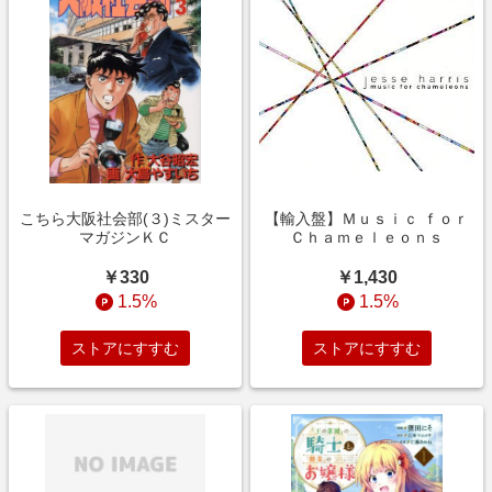
こちら大阪社会部(３)ミスター
【輸入盤】Ｍｕｓｉｃ ｆｏｒ
マガジンＫＣ
Ｃｈａｍｅｌｅｏｎｓ
￥330
￥1,430
1.5%
1.5%
ストアにすすむ
ストアにすすむ