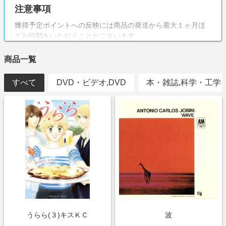
注意事項
獲得予定ポイントへの反映には商品の発送から最大１ヶ月ほ
どお時間をいただくことがございます。
当該店舗では中古品を取り扱っており、商品状態に関しては
遷移先にてご確認ください。
商品一覧
すべて
DVD・ビデオ,DVD
本・雑誌,科学・工学
うらら(３)キスＫＣ
波