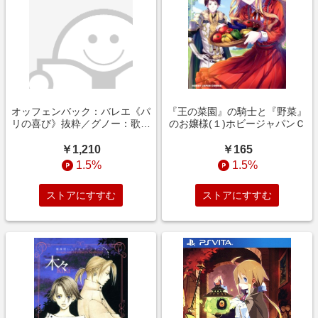
オッフェンバック：バレエ《パ
『王の菜園』の騎士と『野菜』
リの喜び》抜粋／グノー：歌劇
のお嬢様(１)ホビージャパンＣ
《ファウスト》からのバレエ音
楽 他（ＳＨＭーＣＤ）
￥1,210
￥165
1.5%
1.5%
ストアにすすむ
ストアにすすむ