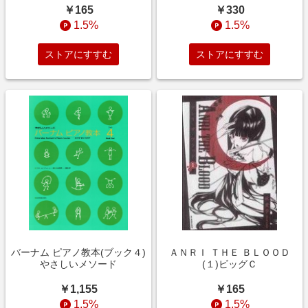
￥165
￥330
1.5%
1.5%
ストアにすすむ
ストアにすすむ
バーナム ピアノ教本(ブック４)
ＡＮＲＩ ＴＨＥ ＢＬＯＯＤ
やさしいメソード
(１)ビッグＣ
￥1,155
￥165
1.5%
1.5%