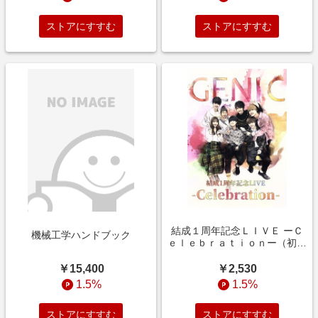
ストアにすすむ
ストアにすすむ
結成１周年記念ＬＩＶＥ ーＣ
機械工学ハンドブック
ｅｌｅｂｒａｔｉｏｎー（初回
生産限定版）（Ｂｌｕーｒａｙ
Ｄｉｓｃ）
￥15,400
￥2,530
1.5%
1.5%
ストアにすすむ
ストアにすすむ