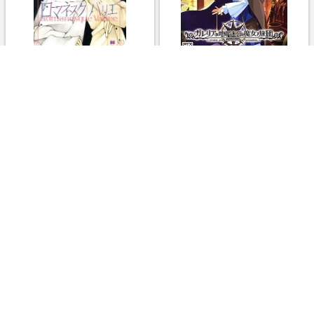
ロマネスクバリエ（ソニーマガ
ガレリアの地下迷宮と魔女ノ旅
ジン版）魔術使いシド＆リドシ
団
リーズ １バーズＣ
￥110
￥5,500
1.5%
1.5%
ストアにすすむ
ストアにすすむ