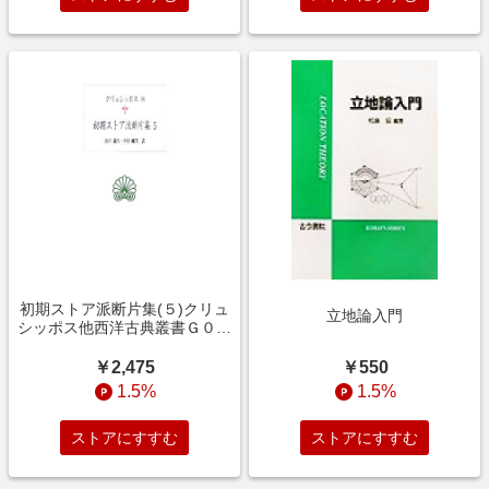
初期ストア派断片集(５)クリュ
立地論入門
シッポス他西洋古典叢書Ｇ０４
６
￥550
￥2,475
1.5%
1.5%
ストアにすすむ
ストアにすすむ