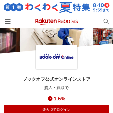
ホーム
カテゴリー一覧
百貨店・総合ECモール
イベント一覧
ファッション・インナー・小物
リーベイツ注目ストア
ヘルプ
食品・スイーツ・お酒
初回購入者限定特典
ブックオフ公式オンラインストア
友達紹介
日用品・キッチン用品
対象ストア新規限定特典
購入・買取で
コスメ・健康・医薬品
楽天IDでログイン/会員登録
新着ストアのご紹介
1.5%
キッズ・ベビー用品
電子書籍特集
家電・PC・スマホ・カメラ
楽天IDでログイン
楽天ペイ導入ストア