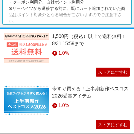
・クーポン利用分、自社ポイント利用分
※リーベイツから遷移する前に、既にカート追加されていた商
品はポイント対象外となる場合がございますのでご注意下さ
い。
※大量購入および転売目的と見られる購入はポイント対象外で
す。転売目的と思われる注文は一切ポイント付与いたしませ
1,500円（税込）以上で送料無料！
んのであらかじめご了承ください。
8/31 15:59まで
注意事項
1.0%
【調査不可】
システム上の都合や連携上の制約により、ポイントバックに
関するお問い合わせを承ることができません。
ストアにすすむ
ポイントバックが自動で反映されない場合や、反映された金
額が異なる場合でも、その理由を含め、お調べいたしかねま
今すぐ買える！上半期新作ベスコス
すので、あらかじめご了承ください。
2026受賞アイテム
1.0%
ストアにすすむ