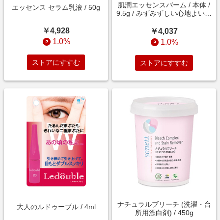
肌潤エッセンスバーム / 本体 /
エッセンス セラム乳液 / 50g
9.5g / みずみずしい心地よい触
感 / 無香料
￥4,928
￥4,037
1.0%
1.0%
ストアにすすむ
ストアにすすむ
ナチュラルブリーチ (洗濯・台
大人のルドゥーブル / 4ml
所用漂白剤) / 450g