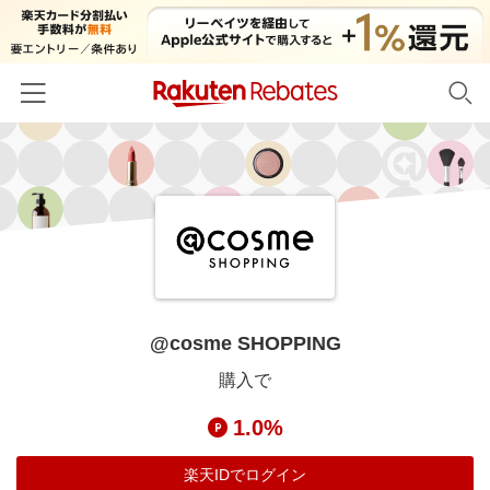
ホーム
カテゴリー一覧
百貨店・総合ECモール
イベント一覧
ファッション・インナー・小物
リーベイツ注目ストア
ヘルプ
食品・スイーツ・お酒
初回購入者限定特典
@cosme SHOPPING
友達紹介
日用品・キッチン用品
対象ストア新規限定特典
購入で
コスメ・健康・医薬品
楽天IDでログイン/会員登録
新着ストアのご紹介
1.0%
キッズ・ベビー用品
電子書籍特集
家電・PC・スマホ・カメラ
楽天IDでログイン
楽天ペイ導入ストア