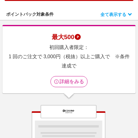
エンタメ
楽天サービス特集
スポーツ・アウトドア・ゴルフ
ポイントバック対象条件
全て表示する
旅行特集
インテリア・寝具
わくわく夏特集
ペット・花・DIY・車
最大
500
とことん買い物チャレンジ
旅行・レジャー・ホテル予約
初回購入者限定：
Apple公式サイト×楽天カード分割払い
生活・お役立ち
1 回のご注文で 3,000円（税抜）以上ご購入で ※条件
Qoo10メガポ
金融・マネー・保険
達成で
Samsung ボーナスキャンペーン
デジタルコンテンツ
週末の高還元 夏の長期版
詳細をみる
ビジネス・その他サービス