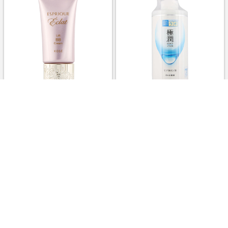
エクラ リフト BB クリーム /
極潤ヒアルロン液 / 400ml(大容
SPF30 / PA+++ / 本体 /
量ポンプタイプ)
BO310e ベージュオークル /
30g / 無香料
￥3,300
￥2,101
1.0%
1.0%
ストアにすすむ
ストアにすすむ