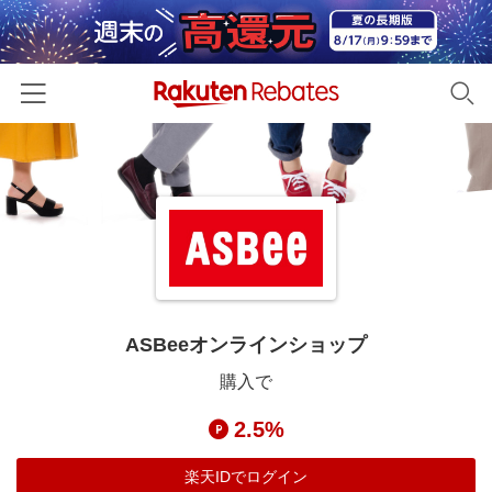
ホーム
カテゴリー一覧
百貨店・総合ECモール
イベント一覧
ファッション・インナー・小物
リーベイツ注目ストア
ヘルプ
食品・スイーツ・お酒
初回購入者限定特典
ASBeeオンラインショップ
友達紹介
日用品・キッチン用品
対象ストア新規限定特典
購入で
コスメ・健康・医薬品
楽天IDでログイン/会員登録
新着ストアのご紹介
2.5%
キッズ・ベビー用品
電子書籍特集
家電・PC・スマホ・カメラ
楽天IDでログイン
楽天ペイ導入ストア