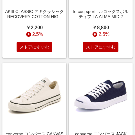
AKIII CLASSIC アキクラシック
le coq sportif ルコックスポル
RECOVERY COTTON HIGH
ティフ LA ALMA MID 2
レディーススニーカー(リカバ
T+R【防水/超軽量】レディー
リーコットンハイ) AKC-0038
スレインスニーカー 携帯バッ
￥2,200
￥8,800
デニム ハイ/ミッドカット
グ付(LAアルマミッド2T+R)
2.5%
2.5%
QL1UJD50BK ブラック ハ
ストアにすすむ
ストアにすすむ
converse コンバース CANVAS
converse コンバース JACK