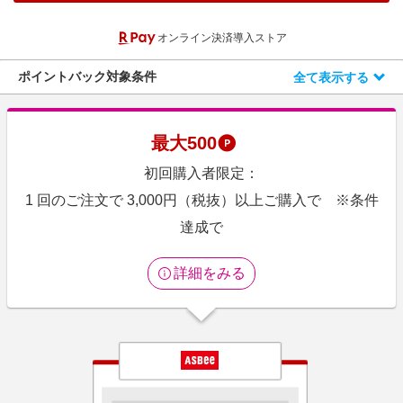
エンタメ
楽天サービス特集
オンライン決済導入ストア
スポーツ・アウトドア・ゴルフ
旅行特集
インテリア・寝具
ポイントバック対象条件
全て表示する
わくわく夏特集
ペット・花・DIY・車
とことん買い物チャレンジ
旅行・レジャー・ホテル予約
Apple公式サイト×楽天カード分割払い
最大
500
生活・お役立ち
Qoo10メガポ
初回購入者限定：
金融・マネー・保険
Samsung ボーナスキャンペーン
1 回のご注文で 3,000円（税抜）以上ご購入で ※条件
デジタルコンテンツ
達成で
週末の高還元 夏の長期版
ビジネス・その他サービス
詳細をみる