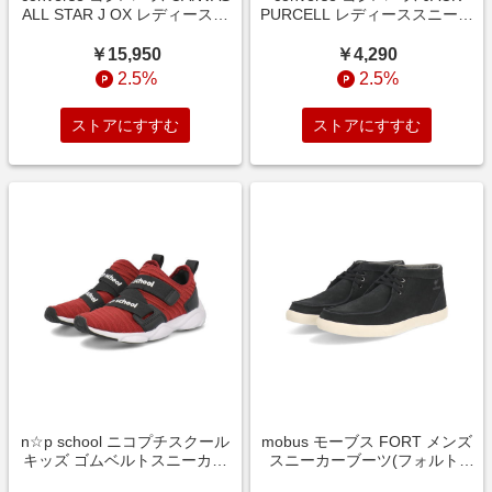
ALL STAR J OX レディースス
PURCELL レディーススニーカ
ニーカー(キャンバスオールス
ー(ジャックパーセル) 1CJ801
ターJオックス) 32167430 ホワ
ネイビー【レディース】 ロー
￥15,950
￥4,290
イト【レディース】 ローカッ
カット
2.5%
2.5%
ト
ストアにすすむ
ストアにすすむ
n☆p school ニコプチスクール
mobus モーブス FORT メンズ
キッズ ゴムベルトスニーカー
スニーカーブーツ(フォルト)
キッズシューズ【軽量】 024
M-2213S-2000 【EC】 ブラッ