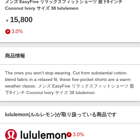
メンズ EasyFive リラックスフィットショーツ 股下9インチ
エンタメ
楽天サービス特集
Coconut Ivory サイズ 38 lululemon
スポーツ・アウトドア・ゴルフ
旅行特集
15,800
￥
インテリア・寝具
わくわく夏特集
3.0%
ペット・花・DIY・車
とことん買い物チャレンジ
旅行・レジャー・ホテル予約
Apple公式サイト×楽天カード分割払い
生活・お役立ち
商品情報
Qoo10メガポ
金融・マネー・保険
Samsung ボーナスキャンペーン
The ones you won't stop wearing. Cut from substantial cotton-
デジタルコンテンツ
blend fabric in a relaxed fit, these five-pocket shorts are a warm
週末の高還元 夏の長期版
weather classic. メンズ EasyFive リラックスフィットショーツ 股
ビジネス・その他サービス
下9インチ Coconut Ivory サイズ 38 lululemon
lululemon(ルルレモン)が取り扱っている商品です
3.0%