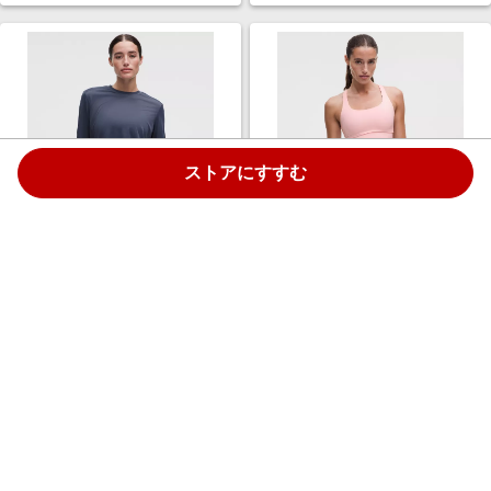
ストアにすすむ
ウィメンズ Fast and Free 長袖
ウィメンズ ルルレモン Energy
シャツ パーフォレートストライ
ロングラインブラ ミディアムサ
プ Dusty Diamond サイズ XXS
ポート、B-Dカップ Evolve Pink
lululemon
Pearl サイズ M lululemon
￥12,800
￥8,500
3.0%
3.0%
ストアにすすむ
ストアにすすむ