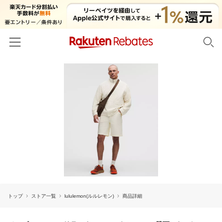
ホーム
カテゴリー一覧
百貨店・総合ECモール
イベント一覧
ファッション・インナー・小物
リーベイツ注目ストア
ヘルプ
食品・スイーツ・お酒
初回購入者限定特典
友達紹介
日用品・キッチン用品
対象ストア新規限定特典
コスメ・健康・医薬品
楽天IDでログイン/会員登録
新着ストアのご紹介
キッズ・ベビー用品
トップ
ストア一覧
lululemon(ルルレモン)
商品詳細
電子書籍特集
家電・PC・スマホ・カメラ
楽天ペイ導入ストア