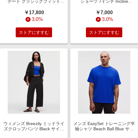
デート クラシックフィット
ショーツ 7インチ Incline
Starch Blue サイズ XS
Texture Green Multi サイズ S
lululemon
lululemon
￥17,800
￥7,000
3.0%
3.0%
ストアにすすむ
ストアにすすむ
ウィメンズ Breezily ミッドライ
メンズ EasySet トレーニング半
ズクロップパンツ Black サイズ
袖シャツ Beach Ball Blue サイ
XL lululemon
ズ XXL lululemon