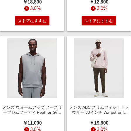
￥18,800
￥12,800
3.0%
3.0%
ストアにすすむ
ストアにすすむ
メンズ ウォームアップ ノースリ
メンズ ABC スリムフィットトラ
ーブジムフーディ Feather Grey
ウザー 30インチ Warpstreme
サイズ L lululemon
Olive Brown サイズ 33
lululemon
￥11,000
￥19,800
3.0%
3.0%