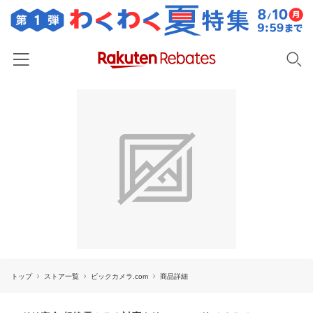
ホーム
カテゴリー一覧
百貨店・総合ECモール
イベント一覧
ファッション・インナー・小物
リーベイツ注目ストア
ヘルプ
食品・スイーツ・お酒
初回購入者限定特典
友達紹介
日用品・キッチン用品
対象ストア新規限定特典
コスメ・健康・医薬品
楽天IDでログイン/会員登録
新着ストアのご紹介
キッズ・ベビー用品
トップ
ストア一覧
ビックカメラ.com
商品詳細
電子書籍特集
家電・PC・スマホ・カメラ
楽天ペイ導入ストア