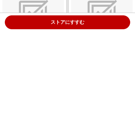
ストアにすすむ
ステンレスワゴン（幅15cm×奥
すき間ワゴン（幅15cm×奥行
行30cm×高さ80cm） ホワイト
29cm×高さ80cm） ホワイト
SK-15
RSW-1529W
￥19,800
￥15,790
1.0%
1.0%
ストアにすすむ
ストアにすすむ