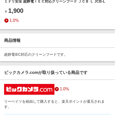
ミドリ安全 超静電ＩＥＣ対応クリーンフード ＪＣＢ Ｌ JCB-L
エンタメ
楽天サービス特集
1,900
スポーツ・アウトドア・ゴルフ
￥
旅行特集
インテリア・寝具
1.0%
お中元特集2026
ペット・花・DIY・車
わくわく夏特集
旅行・レジャー・ホテル予約
とことん買い物チャレンジ
商品情報
生活・お役立ち
Apple公式サイト×楽天カード分割払い
金融・マネー・保険
超静電IEC対応のクリーンフードです。
Qoo10メガポ
デジタルコンテンツ
ビジネス・その他サービス
ビックカメラ.comが取り扱っている商品です
1.0%
リーベイツを経由して購入すると、楽天ポイントが還元されま
す。