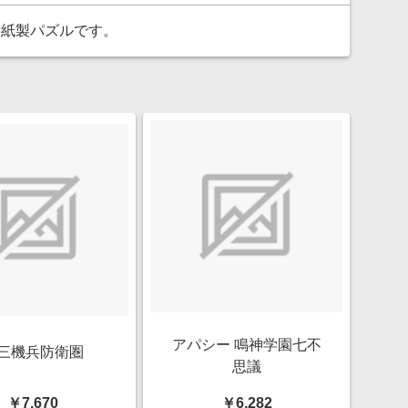
る、紙製パズルです。
アパシー 鳴神学園七不
三機兵防衛圏
思議
￥7,670
￥6,282