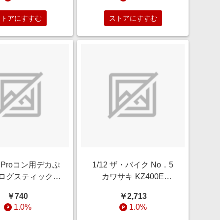
ストアにすすむ
ストアにすすむ
ch Proコン用デカぷ
1/12 ザ・バイク No．5
ログスティックカ
カワサキ KZ400E
くきゅうVerPK
Z400FX '81
￥740
￥2,713
NE ALG-NSPASP
1.0%
1.0%