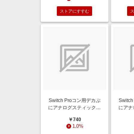
ストアにすすむ
Switch Proコン用デカぷ
Swit
にアナログスティックカ
にアナ
バーにくきゅうVerVL
バーに
￥740
ALLONE ALG-NSPASV
ALLO
1.0%