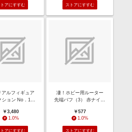
ストアにすすむ
ストアにすすむ
2 リアルフィギュア
凄！ホビー用ルーター
ション No．18
先端バフ（3） 赤ナイロ
"メイド"
ン中荒目（荒らし用）
￥3,480
￥577
1.0%
1.0%
ストアにすすむ
ストアにすすむ