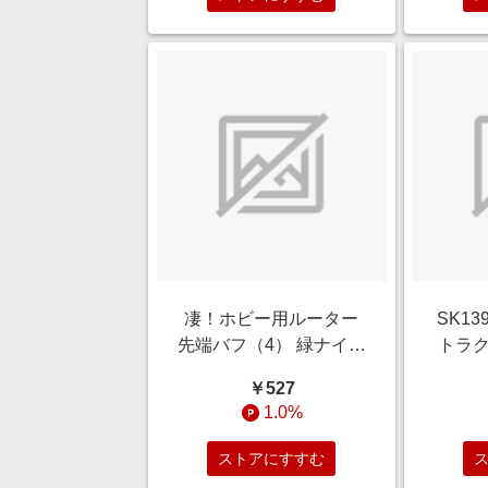
凄！ホビー用ルーター
SK13
先端バフ（4） 緑ナイロ
トラク
ン荒目（荒らし用）
ーダー
￥527
1.0%
ストアにすすむ