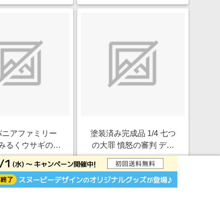
バニアファミリー
塗装済み完成品 1/4 七つ
2 みるくウサギのみ
の大罪 憤怒の審判 ディ
ゃん だいすきお
アンヌ バニーVer．
￥2,190
￥29,300
ふろセット
1.0%
1.0%
ストアにすすむ
ストアにすすむ