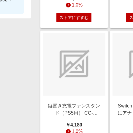
1.0%
ストアにすすむ
縦置き充電ファンスタン
Swit
ド（PS5用） CC-
にアナ
P5VFS-WT
バーに
￥4,180
ALLO
1.0%