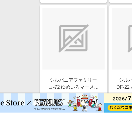
シルバニアファミリー
シル
コ-72 ゆめいろマーメイ
DF-2
ドキャッスル
つごち
￥5,334
1.0%
ストアにすすむ