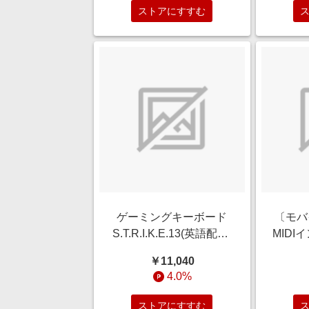
[USB-C ⇔ USB-C /8K]
ストアにすすむ
ゲーミングキーボード
〔モバ
S.T.R.I.K.E.13(英語配列)
MID
ブラック
￥11,040
KS83MMUSBL000-0J
(Andro
4.0%
[有線 /英語配列 /メカニ
応) I
カル]
ストアにすすむ