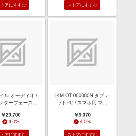
ストアにすすむ
ストアにすすむ
イル オーディオ /
IKM-OT-000080N タブレ
Iインターフェース〕
ットPC / スマホ用 マイ
iRig Pro I/O
ク iRig Mic Cast
￥29,700
￥9,070
id/iOS/Mac/Win対
2(Android/iOS)
4.0%
4.0%
KM-OT-000066N
ストアにすすむ
ストアにすすむ