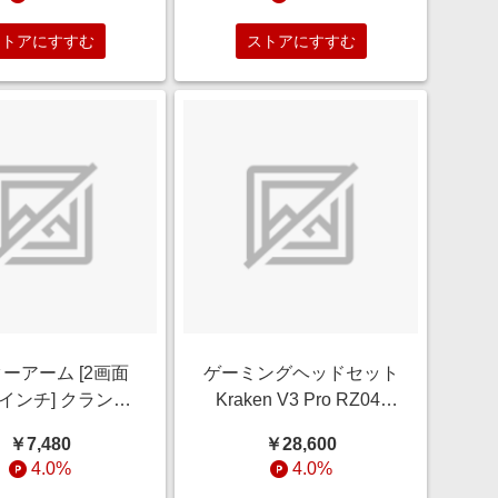
USB3.0)/2.0 変換
プター OWL-
ストアにすすむ
ストアにすすむ
A23U32G1-A
ーアーム [2画面
ゲーミングヘッドセット
32インチ] クランプ
Kraken V3 Pro RZ04-
H-AMEL2V-BK
03460100-R3M1 [ワイヤ
￥7,480
￥28,600
レス（USB）＋有線 /両
4.0%
4.0%
耳 /ヘッドバンドタイプ]