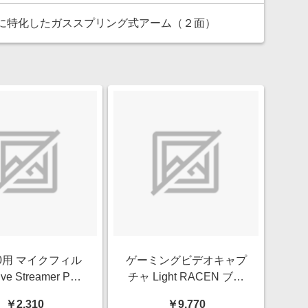
調節に特化したガススプリング式アーム（２面）
30用 マイクフィル
ゲーミングビデオキャプ
ve Streamer Pop
チャ Light RACEN ブラ
er ブラック BA310
ック CRC-GVCAP03
￥2,310
￥9,770