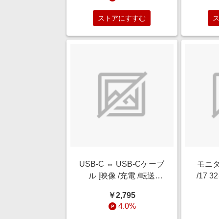
/USB]
Gen1(
アダ
ストアにすすむ
S
USB-C ⇔ USB-Cケーブ
モニタ
ル [映像 /充電 /転送
/17 
/0.8m /8K /PD100W
式 G
￥2,795
/USB4(40Gbps)] ブラッ
4.0%
ク BSUCC4P5A08BK