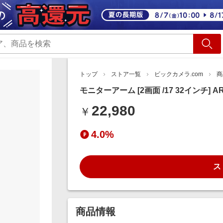
ショッピング
旅行
サ
トップ
ストア一覧
ビックカメラ.com
商
モニターアーム [2画面 /17 32インチ] AR
22,980
￥
4.0%
ス
商品情報