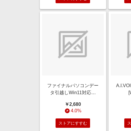
ファイナルパソコンデー
A.I.
タ引越しWin11対応版
[
[Windows用]
￥2,680
4.0%
ストアにすすむ