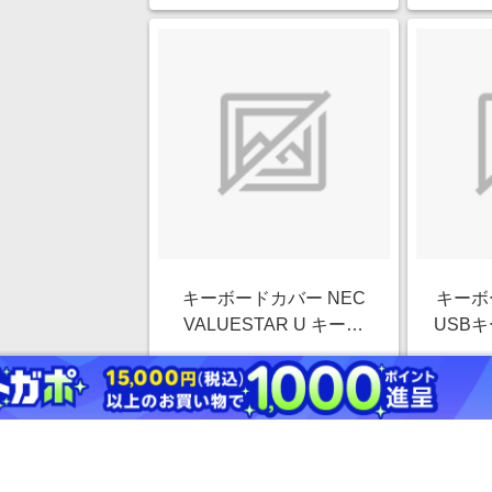
キーボードカバー NEC
キーボ
VALUESTAR U キーボ
USBキ
ードNo.KB-3920 対応 抗
B(日本
￥1,630
菌 防塵 クリア クリア
クリ
4.0%
PKP-98NX3
ストアにすすむ