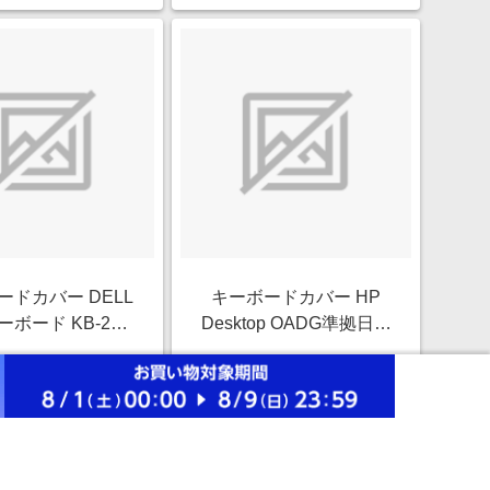
ードカバー DELL
キーボードカバー HP
ーボード KB-212-
Desktop OADG準拠日本
語) 対応 抗菌 防塵
語版109Aキーボード 対
￥1,830
￥1,920
ア クリア PKP-
応 抗菌 防塵 クリア クリ
4.0%
4.0%
DE13
ア PKP-HPD1
ストアにすすむ
ストアにすすむ