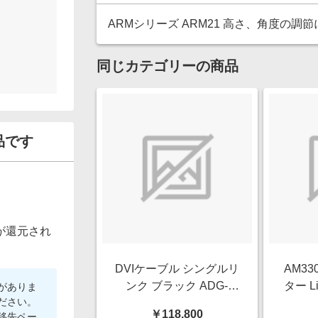
ARMシリーズ ARM21 高さ、角度の
同じカテゴリーの商品
品です
が還元され
DVIケーブル シングルリ
AM3
ンク ブラック ADG-
ター Li
がありま
ださい。
100M [100m]
Filt
￥118,800
移先ペー