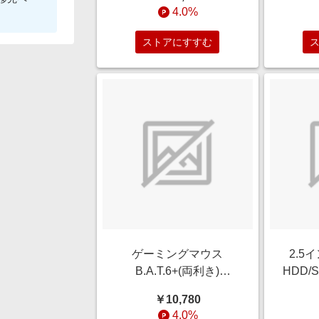
4.0%
ストアにすすむ
ゲーミングマウス
2.5
B.A.T.6+(両利き)
HDD/
MB05DCINBL000-0J [光
軽にお
￥10,780
学式 /有線 /10ボタン
4.0%