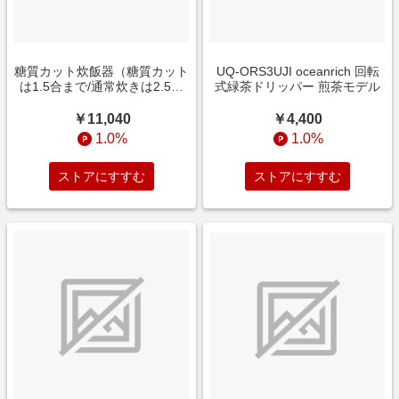
糖質カット炊飯器（糖質カット
UQ-ORS3UJI oceanrich 回転
は1.5合まで/通常炊きは2.5合
式緑茶ドリッパー 煎茶モデル
まで） NATUUL炊飯器 NL-
RC25SCA [2.5合 /マイコン]
￥11,040
￥4,400
1.0%
1.0%
ストアにすすむ
ストアにすすむ