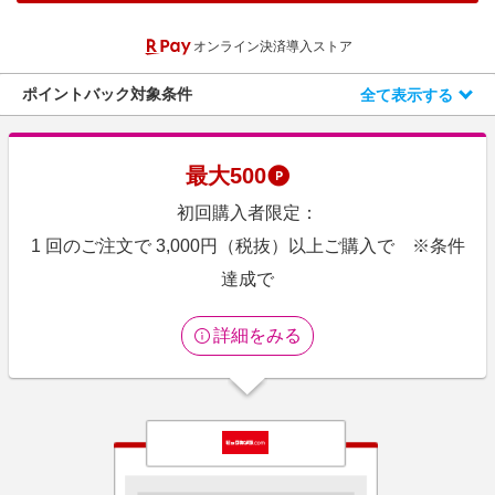
エンタメ
楽天サービス特集
オンライン決済導入ストア
スポーツ・アウトドア・ゴルフ
旅行特集
インテリア・寝具
ポイントバック対象条件
全て表示する
お中元特集2026
ペット・花・DIY・車
わくわく夏特集
旅行・レジャー・ホテル予約
とことん買い物チャレンジ
最大
500
生活・お役立ち
Apple公式サイト×楽天カード分割払い
初回購入者限定：
金融・マネー・保険
Qoo10メガポ
1 回のご注文で 3,000円（税抜）以上ご購入で ※条件
デジタルコンテンツ
達成で
ビジネス・その他サービス
詳細をみる