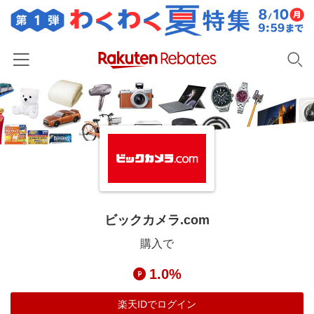
ホーム
カテゴリー一覧
百貨店・総合ECモール
イベント一覧
ファッション・インナー・小物
リーベイツ注目ストア
ヘルプ
食品・スイーツ・お酒
初回購入者限定特典
ビックカメラ.com
友達紹介
日用品・キッチン用品
対象ストア新規限定特典
購入で
コスメ・健康・医薬品
楽天IDでログイン/会員登録
新着ストアのご紹介
1.0%
キッズ・ベビー用品
電子書籍特集
家電・PC・スマホ・カメラ
楽天IDでログイン
楽天ペイ導入ストア