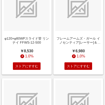
φ120×φ80WPスライド管 リン
フレームアームズ・ガール イ
ナイ FFWS-12-500
ノセンティア[レーサー]＆
NOSERU[レーシングスペック
Ver．]
￥8,530
￥6,980
1.0%
1.0%
ストアにすすむ
ストアにすすむ