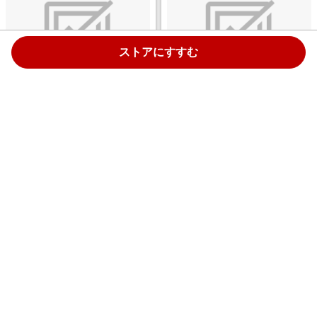
ストアにすすむ
ステンレスワゴン（幅15cm×奥
すき間ワゴン（幅15cm×奥行
行30cm×高さ80cm） ホワイト
29cm×高さ80cm） ホワイト
SK-15
RSW-1529W
￥19,800
￥15,790
1.0%
1.0%
ストアにすすむ
ストアにすすむ