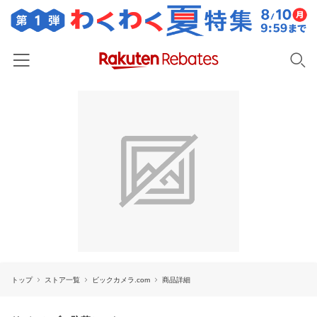
ホーム
カテゴリー一覧
百貨店・総合ECモール
イベント一覧
ファッション・インナー・小物
リーベイツ注目ストア
ヘルプ
食品・スイーツ・お酒
初回購入者限定特典
友達紹介
日用品・キッチン用品
対象ストア新規限定特典
コスメ・健康・医薬品
楽天IDでログイン/会員登録
新着ストアのご紹介
キッズ・ベビー用品
トップ
ストア一覧
ビックカメラ.com
商品詳細
電子書籍特集
家電・PC・スマホ・カメラ
楽天ペイ導入ストア