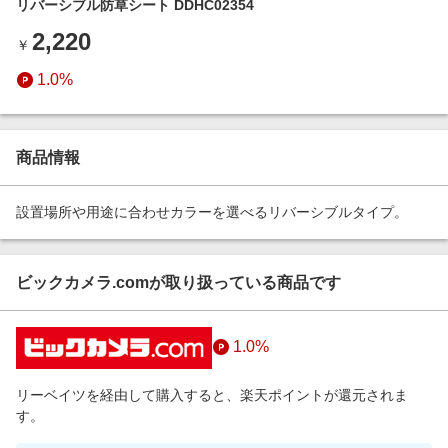
リバーシブル防草シート DDHC02354
エンタメ
楽天サービス特集
2,220
スポーツ・アウトドア・ゴルフ
￥
旅行特集
インテリア・寝具
1.0%
お中元特集2026
ペット・花・DIY・車
わくわく夏特集
旅行・レジャー・ホテル予約
とことん買い物チャレンジ
商品情報
生活・お役立ち
Apple公式サイト×楽天カード分割払い
金融・マネー・保険
設置場所や用途に合わせカラーを選べるリバーシブルタイプ。
Qoo10メガポ
デジタルコンテンツ
ビジネス・その他サービス
ビックカメラ.comが取り扱っている商品です
1.0%
リーベイツを経由して購入すると、楽天ポイントが還元されま
す。