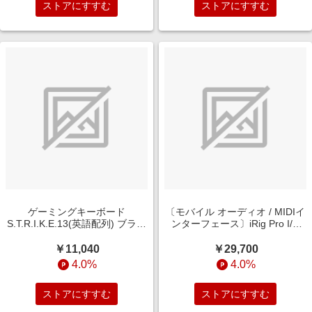
ストアにすすむ
ストアにすすむ
ゲーミングキーボード
〔モバイル オーディオ / MIDIイ
S.T.R.I.K.E.13(英語配列) ブラッ
ンターフェース〕iRig Pro I/O
ク KS83MMUSBL000-0J [有線 /
(Android/iOS/Mac/Win対応)
英語配列 /メカニカル]
IKM-OT-000066N
￥11,040
￥29,700
4.0%
4.0%
ストアにすすむ
ストアにすすむ