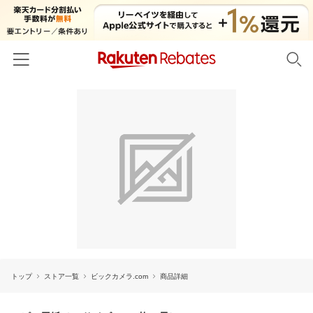
ホーム
カテゴリー一覧
百貨店・総合ECモール
イベント一覧
ファッション・インナー・小物
リーベイツ注目ストア
ヘルプ
食品・スイーツ・お酒
初回購入者限定特典
友達紹介
日用品・キッチン用品
対象ストア新規限定特典
コスメ・健康・医薬品
楽天IDでログイン/会員登録
新着ストアのご紹介
キッズ・ベビー用品
トップ
ストア一覧
ビックカメラ.com
商品詳細
電子書籍特集
家電・PC・スマホ・カメラ
楽天ペイ導入ストア