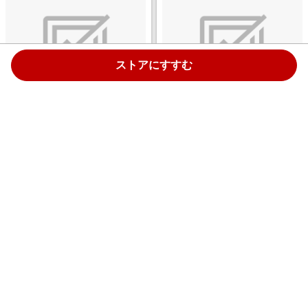
ストアにすすむ
キーボードカバー NEC
キーボードカバー DELL USBキ
VALUESTAR U キーボード
ーボード KB-212-B(日本語) 対
No.KB-3920 対応 抗菌 防塵 ク
応 抗菌 防塵 クリア クリア
リア クリア PKP-98NX3
PKP-DE13
￥1,630
￥1,830
4.0%
4.0%
ストアにすすむ
ストアにすすむ