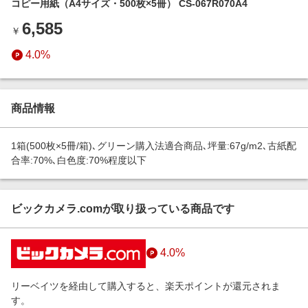
コピー用紙（A4サイズ・500枚×5冊） CS-067R070A4
エンタメ
楽天サービス特集
6,585
スポーツ・アウトドア・ゴルフ
￥
旅行特集
インテリア・寝具
4.0%
わくわく夏特集
ペット・花・DIY・車
とことん買い物チャレンジ
旅行・レジャー・ホテル予約
Apple公式サイト×楽天カード分割払い
商品情報
生活・お役立ち
Qoo10メガポ
金融・マネー・保険
1箱(500枚×5冊/箱)､グリーン購入法適合商品､坪量:67g/m2､古紙配
Samsung ボーナスキャンペーン
合率:70%､白色度:70%程度以下
デジタルコンテンツ
週末の高還元 夏の長期版
ビジネス・その他サービス
ビックカメラ.comが取り扱っている商品です
4.0%
リーベイツを経由して購入すると、楽天ポイントが還元されま
す。