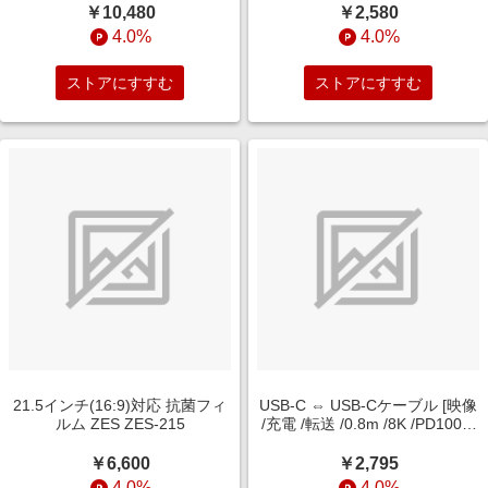
Gen1(USB3.0)/2.0 変換アダプ
￥10,480
￥2,580
ター OWL-SA23U32G1-A
4.0%
4.0%
ストアにすすむ
ストアにすすむ
21.5インチ(16:9)対応 抗菌フィ
USB-C ⇔ USB-Cケーブル [映像
ルム ZES ZES-215
/充電 /転送 /0.8m /8K /PD100W
/USB4(40Gbps)] ブラック
BSUCC4P5A08BK [USB-C ⇔
￥6,600
￥2,795
USB-C /8K]
4.0%
4.0%