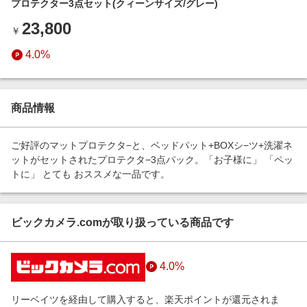
プロテクター3点セット(クィーンサイズ/グレー)
エンタメ
楽天サービス特集
23,800
スポーツ・アウトドア・ゴルフ
￥
旅行特集
インテリア・寝具
4.0%
わくわく夏特集
ペット・花・DIY・車
とことん買い物チャレンジ
旅行・レジャー・ホテル予約
Apple公式サイト×楽天カード分割払い
商品情報
生活・お役立ち
Qoo10メガポ
金融・マネー・保険
ご好評のマットプロテクタ−と、ベッドパット+BOXシ−ツ+洗濯ネ
Samsung ボーナスキャンペーン
ットがセットされたプロテクタ−3点パック。「お子様に」 「ペッ
デジタルコンテンツ
トに」 とても おススメな一品です。
週末の高還元 夏の長期版
ビジネス・その他サービス
ビックカメラ.comが取り扱っている商品です
4.0%
リーベイツを経由して購入すると、楽天ポイントが還元されま