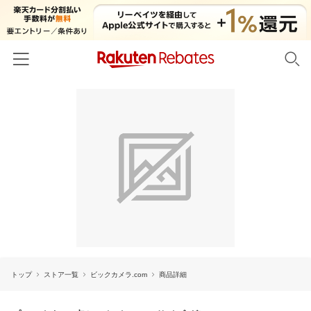
ホーム
カテゴリー一覧
百貨店・総合ECモール
イベント一覧
ファッション・インナー・小物
リーベイツ注目ストア
ヘルプ
食品・スイーツ・お酒
初回購入者限定特典
友達紹介
日用品・キッチン用品
対象ストア新規限定特典
コスメ・健康・医薬品
楽天IDでログイン/会員登録
新着ストアのご紹介
キッズ・ベビー用品
トップ
ストア一覧
ビックカメラ.com
商品詳細
電子書籍特集
家電・PC・スマホ・カメラ
楽天ペイ導入ストア