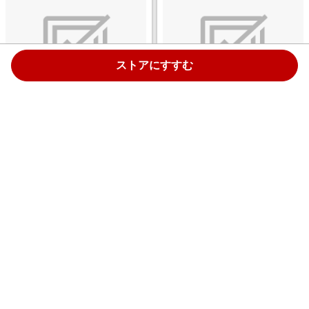
ストアにすすむ
SK1397 DEUTZ-FAHR TTV
シルバニアファミリー コ-72 ゆ
7250 ウォリアー ボーネルンド
めいろマーメイドキャッスル
￥825
￥5,334
1.0%
1.0%
ストアにすすむ
ストアにすすむ