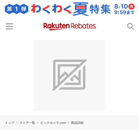
ホーム
カテゴリー一覧
百貨店・総合ECモール
イベント一覧
ファッション・インナー・小物
リーベイツ注目ストア
ヘルプ
食品・スイーツ・お酒
初回購入者限定特典
友達紹介
日用品・キッチン用品
対象ストア新規限定特典
コスメ・健康・医薬品
楽天IDでログイン/会員登録
新着ストアのご紹介
キッズ・ベビー用品
トップ
ストア一覧
ビックカメラ.com
商品詳細
電子書籍特集
家電・PC・スマホ・カメラ
楽天ペイ導入ストア