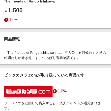
The friends of Ringo Ishikawa
エンタメ
楽天サービス特集
1,500
スポーツ・アウトドア・ゴルフ
￥
旅行特集
インテリア・寝具
1.0%
お中元特集2026
ペット・花・DIY・車
わくわく夏特集
旅行・レジャー・ホテル予約
とことん買い物チャレンジ
商品情報
生活・お役立ち
Apple公式サイト×楽天カード分割払い
金融・マネー・保険
「The friends of Ringo Ishikawa」は、主人公「石河倫吾」とその
Qoo10メガポ
仲間たちが巻き起こす、つっぱり青春物語です。
デジタルコンテンツ
ビジネス・その他サービス
ビックカメラ.comが取り扱っている商品です
1.0%
リーベイツを経由して購入すると、楽天ポイントが還元されま
す。