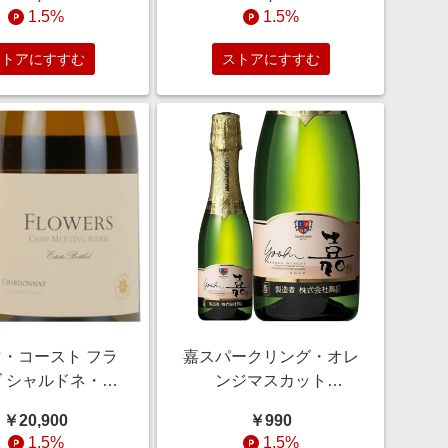
1.5%
1.5%
ストアにすすむ
ストアにすすむ
・コースト フラ
嘉スパークリング・オレ
 シャルドネ・キ
ンジマスカット
・ミーティング・
［200ml］
￥20,900
￥990
リッジ
1.5%
1.5%