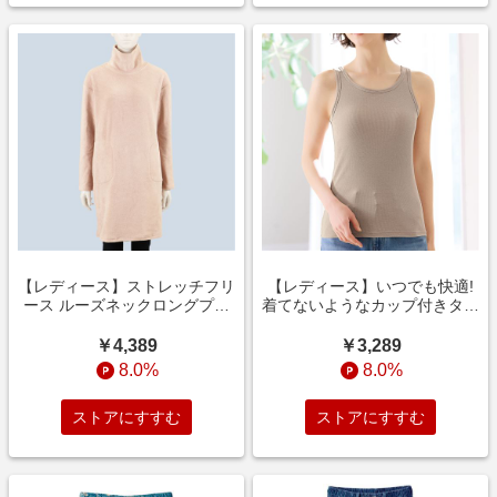
【レディース】ストレッチフリ
【レディース】いつでも快適!
ース ルーズネックロングプル
着てないようなカップ付きタン
オーバー(冷え対策/あったか/洗
ク(ノンワイヤー) モカ
濯機OK) スモークピンク
￥4,389
￥3,289
8.0%
8.0%
ストアにすすむ
ストアにすすむ