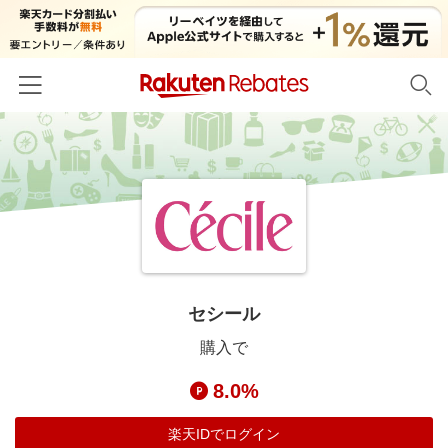
ホーム
カテゴリー一覧
百貨店・総合ECモール
イベント一覧
ファッション・インナー・小物
リーベイツ注目ストア
ヘルプ
食品・スイーツ・お酒
初回購入者限定特典
セシール
友達紹介
日用品・キッチン用品
対象ストア新規限定特典
購入で
コスメ・健康・医薬品
楽天IDでログイン/会員登録
新着ストアのご紹介
8.0%
キッズ・ベビー用品
電子書籍特集
家電・PC・スマホ・カメラ
楽天IDでログイン
楽天ペイ導入ストア