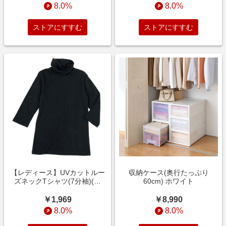
8.0%
8.0%
ストアにすすむ
ストアにすすむ
【レディース】UVカットルー
収納ケース(奥行たっぷり
ズネックTシャツ(7分袖)(綿
60cm) ホワイト
100%・UVカット・洗濯機OK)
ブラック
￥1,969
￥8,990
8.0%
8.0%