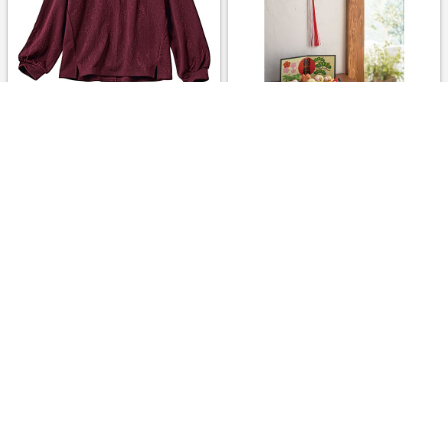
70%OFF【レディース】フク
30%OFF京都夢み屋 水引き飾
レジャカード花柄プルオーバー
り
(洗濯機OK) ボルドー
￥1,309
￥6,540
8.0%
8.0%
ストアにすすむ
ストアにすすむ