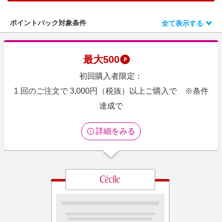
エンタメ
楽天サービス特集
スポーツ・アウトドア・ゴルフ
ポイントバック対象条件
全て表示する
旅行特集
インテリア・寝具
わくわく夏特集
ペット・花・DIY・車
最大
500
とことん買い物チャレンジ
旅行・レジャー・ホテル予約
初回購入者限定：
Apple公式サイト×楽天カード分割払い
生活・お役立ち
1 回のご注文で 3,000円（税抜）以上ご購入で ※条件
Qoo10メガポ
金融・マネー・保険
達成で
Samsung ボーナスキャンペーン
デジタルコンテンツ
週末の高還元 夏の長期版
詳細をみる
ビジネス・その他サービス