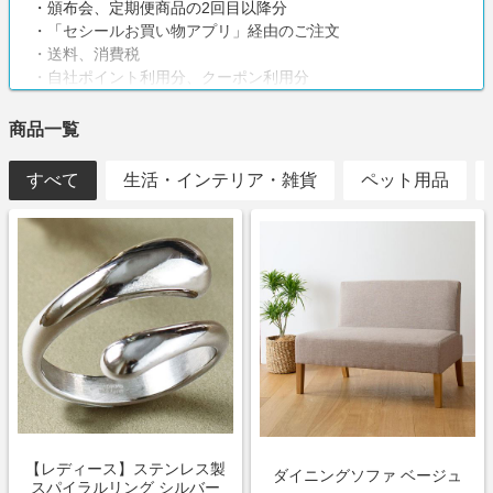
・頒布会、定期便商品の2回目以降分
・「セシールお買い物アプリ」経由のご注文
・送料、消費税
・自社ポイント利用分、クーポン利用分
・虚偽、いたずら、重複
・登録不備
商品一覧
・注文キャンセル、クーリングオフ
すべて
注意事項
生活・インテリア・雑貨
ペット用品
・値引金額を差し引いた購入金額がポイント対象となります
【レディース】ステンレス製
ダイニングソファ ベージュ
スパイラルリング シルバー