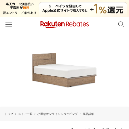
ホーム
カテゴリー一覧
百貨店・総合ECモール
イベント一覧
ファッション・インナー・小物
リーベイツ注目ストア
ヘルプ
食品・スイーツ・お酒
初回購入者限定特典
友達紹介
日用品・キッチン用品
対象ストア新規限定特典
コスメ・健康・医薬品
楽天IDでログイン/会員登録
新着ストアのご紹介
キッズ・ベビー用品
トップ
ストア一覧
小田急オンラインショッピング
商品詳細
電子書籍特集
家電・PC・スマホ・カメラ
楽天ペイ導入ストア