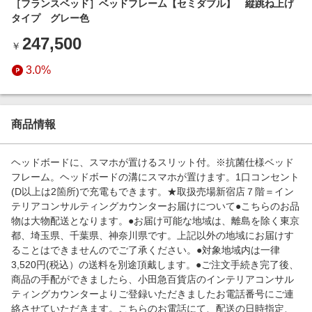
［フランスベッド］ベッドフレーム【セミダブル】 縦跳ね上げ
エンタメ
楽天サービス特集
タイプ グレー色
スポーツ・アウトドア・ゴルフ
旅行特集
247,500
￥
インテリア・寝具
わくわく夏特集
3.0%
ペット・花・DIY・車
とことん買い物チャレンジ
旅行・レジャー・ホテル予約
Apple公式サイト×楽天カード分割払い
生活・お役立ち
商品情報
Qoo10メガポ
金融・マネー・保険
Samsung ボーナスキャンペーン
ヘッドボードに、スマホが置けるスリット付。※抗菌仕様ベッド
デジタルコンテンツ
フレーム。ヘッドボードの溝にスマホが置けます。1口コンセント
週末の高還元 夏の長期版
(D以上は2箇所)で充電もできます。★取扱売場新宿店７階＝イン
ビジネス・その他サービス
テリアコンサルティングカウンターお届けについて●こちらのお品
物は大物配送となります。●お届け可能な地域は、離島を除く東京
都、埼玉県、千葉県、神奈川県です。上記以外の地域にお届けす
ることはできませんのでご了承ください。●対象地域内は一律
3,520円(税込）の送料を別途頂戴します。●ご注文手続き完了後、
商品の手配ができましたら、小田急百貨店のインテリアコンサル
ティングカウンターよりご登録いただきましたお電話番号にご連
絡させていただきます。こちらのお電話にて、配送の日時指定、