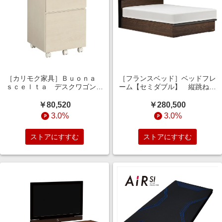
［カリモク家具］Ｂｕｏｎａ
［フランスベッド］ベッドフレ
ｓｃｅｌｔａ デスクワゴン
ーム【セミダブル】 縦跳ね上
幅４０．８ｃｍ（デスク奥行６
げタイプ ウォールナット色
０ｃｍ用） ＳＴ００５７ シ
￥80,520
￥280,500
アーホワイト
3.0%
3.0%
ストアにすすむ
ストアにすすむ