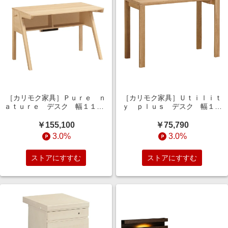
［カリモク家具］Ｐｕｒｅ ｎ
［カリモク家具］Ｕｔｉｌｉｔ
ａｔｕｒｅ デスク 幅１１０×
ｙ ｐｌｕｓ デスク 幅１０
奥行６５ｃｍ ＳＵ３３２０
０×奥行４５ｃｍ ＳＳ３９５
ピュアオーク
５ ピュアオーク
￥155,100
￥75,790
3.0%
3.0%
ストアにすすむ
ストアにすすむ