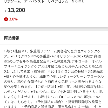
リポソーム アドバンスト リペアセラム ５０ｍＬ
エンタメ
楽天サービス特集
13,200
スポーツ・アウトドア・ゴルフ
￥
旅行特集
インテリア・寝具
3.0%
わくわく夏特集
ペット・花・DIY・車
50万ポイント山分けキャンペーン
旅行・レジャー・ホテル予約
とことん買い物チャレンジ
商品情報
生活・お役立ち
Apple公式サイト×楽天カード分割払い
金融・マネー・保険
1滴に1兆個※1。多重層リポソーム美容液で全方位エイジングケ
Samsung ボーナスキャンペーン
ア。●0.1ミクロン※2の多重層バイオリポソーム(R)●1滴に1兆個
デジタルコンテンツ
※1のカプセルを高濃度配合※3●低刺激処方/アルコール・オイル
週末の高還元 夏の長期版
フリー＊エイジングケアとは年齢に応じたお手入れのこと※11滴
ビジネス・その他サービス
0.1mLとして算出（概算値）※20.1ミクロン台の粒径※3従来品比
●肌と心を癒すような、繊細で心地よいティーグリーンフローラル
の香り。穏やかな気持ちから前向きな気持ちへと導かれるような
変化を楽しめます。【ご使用方法】●朝・夜、洗顔後の清潔な肌に
お使いください。●手のひらにポンプを2~3回押した量をとり、肌
によくなじませます。お届けについて■「コスメのお届けについ
て」はこちらから。《予約購入の場合》・発売日以降順次発送と
なります。・予約商品と通常商品（限定品含む）を一緒にご注文