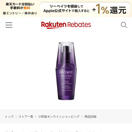
ホーム
カテゴリー一覧
百貨店・総合ECモール
イベント一覧
ファッション・インナー・小物
リーベイツ注目ストア
ヘルプ
食品・スイーツ・お酒
初回購入者限定特典
友達紹介
日用品・キッチン用品
対象ストア新規限定特典
コスメ・健康・医薬品
楽天IDでログイン/会員登録
新着ストアのご紹介
キッズ・ベビー用品
トップ
ストア一覧
小田急オンラインショッピング
商品詳細
電子書籍特集
家電・PC・スマホ・カメラ
楽天ペイ導入ストア