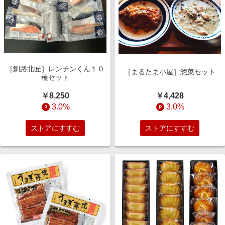
［釧路北匠］レンチンくん１０
［まるたま小屋］惣菜セット
種セット
￥4,428
￥8,250
3.0%
3.0%
ストアにすすむ
ストアにすすむ