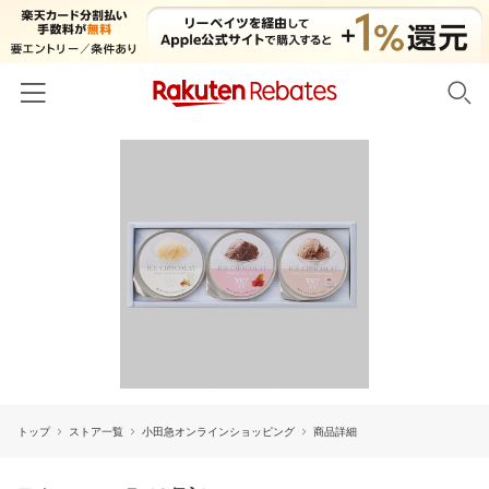
ホーム
カテゴリー一覧
百貨店・総合ECモール
イベント一覧
ファッション・インナー・小物
リーベイツ注目ストア
ヘルプ
食品・スイーツ・お酒
初回購入者限定特典
友達紹介
日用品・キッチン用品
対象ストア新規限定特典
コスメ・健康・医薬品
楽天IDでログイン/会員登録
新着ストアのご紹介
キッズ・ベビー用品
トップ
ストア一覧
小田急オンラインショッピング
商品詳細
電子書籍特集
家電・PC・スマホ・カメラ
楽天ペイ導入ストア