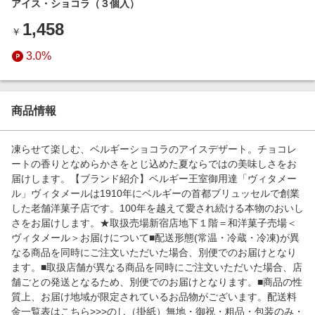
アイス・ショコラ（３個入）
エンタメ
楽天サービス特集
1,458
スポーツ・アウトドア・ゴルフ
￥
旅行特集
インテリア・寝具
3.0%
わくわく夏特集
ペット・花・DIY・車
とことん買い物チャレンジ
旅行・レジャー・ホテル予約
Apple公式サイト×楽天カード分割払い
商品情報
生活・お役立ち
Qoo10メガポ
金融・マネー・保険
凍らせて楽しむ、ベルギーショコラのアイスデザート。チョコレ
Samsung ボーナスキャンペーン
ートの香りとなめらかさをとじ込めた夏ならではの美味しさをお
デジタルコンテンツ
届けします。【ブランド紹介】ベルギー王室御用達「ヴィタメー
週末の高還元 夏の長期版
ル」ヴィタメールは1910年にベルギーの首都ブリュッセルで創業
ビジネス・その他サービス
した老舗洋菓子店です。100年を越えて愛され続ける本物のおいし
さをお届けします。★取扱売場新宿店地下１階＝和洋菓子売場＜
ヴィタメール＞お届けについて■配送形態(常温・冷蔵・冷凍)が異
なる商品を同時にご注文いただいた場合、別便でのお届けとなり
ます。■取扱店舗が異なる商品を同時にご注文いただいた場合、店
舗ごとの発送となるため、別便でのお届けとなります。■商品の性
質上、お届け地域が限定されているお品物がございます。配送料
金一覧表はこちら>>>のし（掛紙）無地・御祝・粗品・包装のみ・