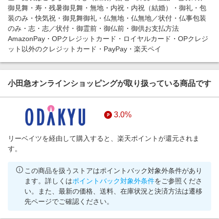
御見舞・寿・残暑御見舞・無地・内祝・内祝（結婚）・御礼・包
装のみ・快気祝・御見舞御礼・仏無地・仏無地／状付・仏事包装
のみ・志・志／状付・御霊前・御仏前・御供お支払方法
AmazonPay・OPクレジットカード・ロイヤルカード・OPクレジ
ット以外のクレジットカード・PayPay・楽天ペイ
小田急オンラインショッピングが取り扱っている商品です
3.0%
リーベイツを経由して購入すると、楽天ポイントが還元されま
す。
この商品を扱うストアはポイントバック対象外条件があり
ます。詳しくは
ポイントバック対象外条件
をご参照くださ
い。また、最新の価格、送料、在庫状況と決済方法は遷移
先ページでご確認ください。