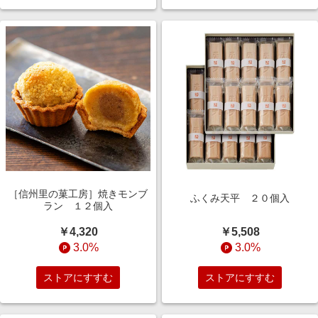
［信州里の菓工房］焼きモンブ
ふくみ天平 ２０個入
ラン １２個入
￥5,508
￥4,320
3.0%
3.0%
ストアにすすむ
ストアにすすむ