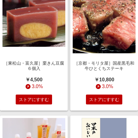
［東松山・富久屋］栗きん豆腐
［京都・モリタ屋］国産黒毛和
６個入
牛ひとくちステーキ
￥4,500
￥10,800
3.0%
3.0%
ストアにすすむ
ストアにすすむ