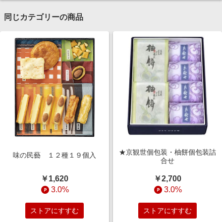
同じカテゴリーの商品
★京観世個包装・柚餅個包装詰
味の民藝 １２種１９個入
合せ
￥1,620
￥2,700
3.0%
3.0%
ストアにすすむ
ストアにすすむ