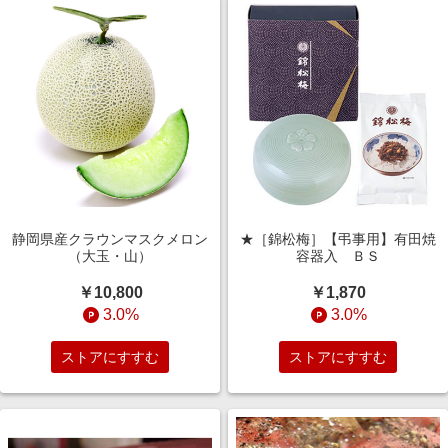
静岡県産クラウンマスクメロン
★［錦松梅］【弔事用】有田焼
（大玉・山）
容器入 ＢＳ
￥10,800
￥1,870
3.0%
3.0%
ストアにすすむ
ストアにすすむ