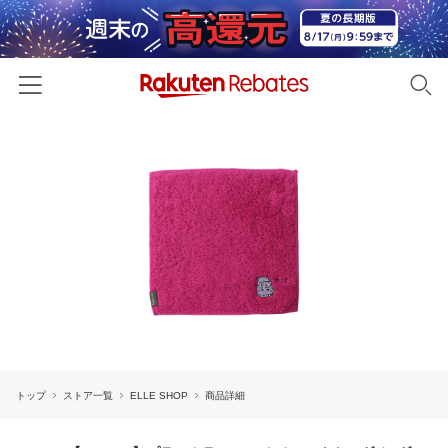
ホーム
カテゴリー一覧
百貨店・総合ECモール
イベント一覧
ファッション・インナー・小物
リーベイツ注目ストア
ヘルプ
食品・スイーツ・お酒
初回購入者限定特典
友達紹介
日用品・キッチン用品
対象ストア新規限定特典
コスメ・健康・医薬品
楽天IDでログイン/会員登録
新着ストアのご紹介
キッズ・ベビー用品
トップ
ストア一覧
ELLE SHOP
商品詳細
電子書籍特集
家電・PC・スマホ・カメラ
楽天ペイ導入ストア