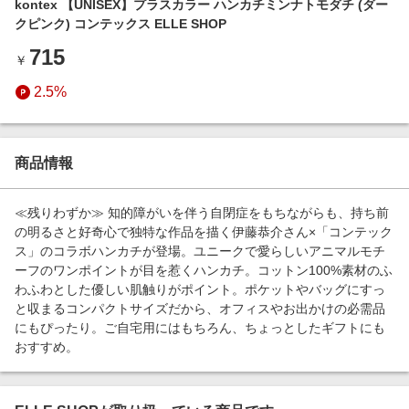
kontex 【UNISEX】プラスカラー ハンカチミンナトモダチ (ダー
エンタメ
楽天サービス特集
クピンク) コンテックス ELLE SHOP
スポーツ・アウトドア・ゴルフ
旅行特集
715
￥
インテリア・寝具
わくわく夏特集
2.5%
ペット・花・DIY・車
とことん買い物チャレンジ
旅行・レジャー・ホテル予約
Apple公式サイト×楽天カード分割払い
生活・お役立ち
商品情報
Qoo10メガポ
金融・マネー・保険
Samsung ボーナスキャンペーン
≪残りわずか≫ 知的障がいを伴う自閉症をもちながらも、持ち前
デジタルコンテンツ
の明るさと好奇心で独特な作品を描く伊藤恭介さん×「コンテック
週末の高還元 夏の長期版
ス」のコラボハンカチが登場。ユニークで愛らしいアニマルモチ
ビジネス・その他サービス
ーフのワンポイントが目を惹くハンカチ。コットン100%素材のふ
わふわとした優しい肌触りがポイント。ポケットやバッグにすっ
と収まるコンパクトサイズだから、オフィスやお出かけの必需品
にもぴったり。ご自宅用にはもちろん、ちょっとしたギフトにも
おすすめ。