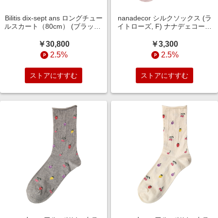
Bilitis dix-sept ans ロングチュー
nanadecor シルクソックス (ラ
ルスカート（80cm） (ブラック,
イトローズ, F) ナナデェコール
F(36)) ビリティス・ディセッタ
ELLE SHOP
ン ELLE SHOP
￥30,800
￥3,300
2.5%
2.5%
ストアにすすむ
ストアにすすむ