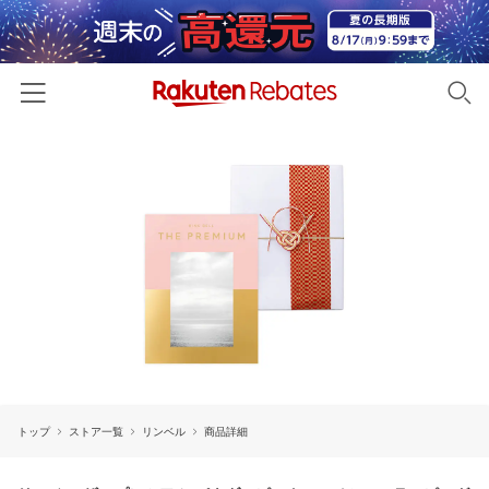
ホーム
カテゴリー一覧
百貨店・総合ECモール
イベント一覧
ファッション・インナー・小物
リーベイツ注目ストア
ヘルプ
食品・スイーツ・お酒
初回購入者限定特典
友達紹介
日用品・キッチン用品
対象ストア新規限定特典
コスメ・健康・医薬品
楽天IDでログイン/会員登録
新着ストアのご紹介
キッズ・ベビー用品
トップ
ストア一覧
リンベル
商品詳細
電子書籍特集
家電・PC・スマホ・カメラ
楽天ペイ導入ストア