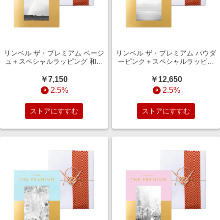
リンベル ザ・プレミアム ベージ
リンベル ザ・プレミアム パウダ
ュ＋スペシャルラッピング 和洋
ーピンク＋スペシャルラッピン
スタイル（結婚引出物・結婚内
グ 和洋スタイル（結婚引出物・
祝い）
結婚内祝い）
￥7,150
￥12,650
2.5%
2.5%
ストアにすすむ
ストアにすすむ