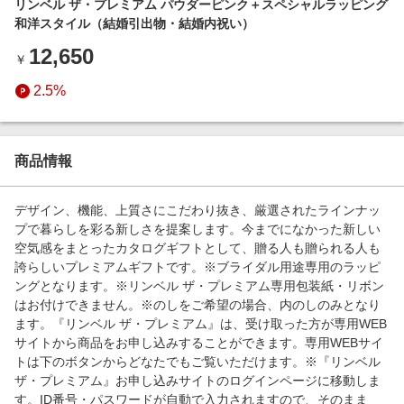
リンベル ザ・プレミアム パウダーピンク＋スペシャルラッピング
エンタメ
楽天サービス特集
和洋スタイル（結婚引出物・結婚内祝い）
スポーツ・アウトドア・ゴルフ
旅行特集
12,650
￥
インテリア・寝具
わくわく夏特集
2.5%
ペット・花・DIY・車
とことん買い物チャレンジ
旅行・レジャー・ホテル予約
Apple公式サイト×楽天カード分割払い
生活・お役立ち
商品情報
Qoo10メガポ
金融・マネー・保険
Samsung ボーナスキャンペーン
デザイン、機能、上質さにこだわり抜き、厳選されたラインナッ
デジタルコンテンツ
プで暮らしを彩る新しさを提案します。今までになかった新しい
週末の高還元 夏の長期版
空気感をまとったカタログギフトとして、贈る人も贈られる人も
ビジネス・その他サービス
誇らしいプレミアムギフトです。※ブライダル用途専用のラッピ
ングとなります。※リンベル ザ・プレミアム専用包装紙・リボン
はお付けできません。※のしをご希望の場合、内のしのみとなり
ます。『リンベル ザ・プレミアム』は、受け取った方が専用WEB
サイトから商品をお申し込みすることができます。専用WEBサイ
トは下のボタンからどなたでもご覧いただけます。※『リンベル
ザ・プレミアム』お申し込みサイトのログインページに移動しま
す。ID番号・パスワードが自動で入力されますので、そのまま