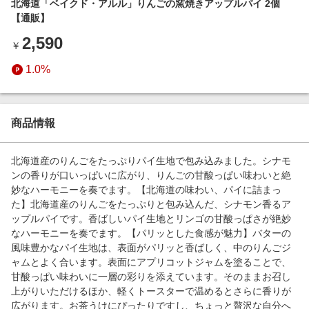
北海道「ベイクド・アルル」りんごの窯焼きアップルパイ 2個
エンタメ
楽天サービス特集
【通販】
スポーツ・アウトドア・ゴルフ
旅行特集
2,590
￥
インテリア・寝具
わくわく夏特集
1.0%
ペット・花・DIY・車
とことん買い物チャレンジ
旅行・レジャー・ホテル予約
Apple公式サイト×楽天カード分割払い
生活・お役立ち
商品情報
Qoo10メガポ
金融・マネー・保険
Samsung ボーナスキャンペーン
北海道産のりんごをたっぷりパイ生地で包み込みました。シナモ
デジタルコンテンツ
ンの香りが口いっぱいに広がり、りんごの甘酸っぱい味わいと絶
週末の高還元 夏の長期版
妙なハーモニーを奏でます。【北海道の味わい、パイに詰まっ
ビジネス・その他サービス
た】北海道産のりんごをたっぷりと包み込んだ、シナモン香るア
ップルパイです。香ばしいパイ生地とリンゴの甘酸っぱさが絶妙
なハーモニーを奏でます。【パリッとした食感が魅力】バターの
風味豊かなパイ生地は、表面がパリッと香ばしく、中のりんごジ
ャムとよく合います。表面にアプリコットジャムを塗ることで、
甘酸っぱい味わいに一層の彩りを添えています。そのままお召し
上がりいただけるほか、軽くトースターで温めるとさらに香りが
広がります。お茶うけにぴったりですし、ちょっと贅沢な自分へ