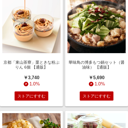
京都「東山茶寮」栗ときな粉ぷ
華味鳥の博多もつ鍋セット（醤
りん 6個 【通販】
油味） 【通販】
￥3,740
￥5,690
1.0%
1.0%
ストアにすすむ
ストアにすすむ