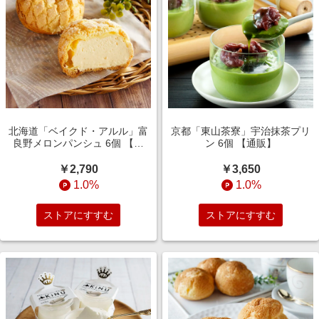
北海道「ベイクド・アルル」富
京都「東山茶寮」宇治抹茶プリ
良野メロンパンシュ 6個 【通
ン 6個 【通販】
販】
￥2,790
￥3,650
1.0%
1.0%
ストアにすすむ
ストアにすすむ