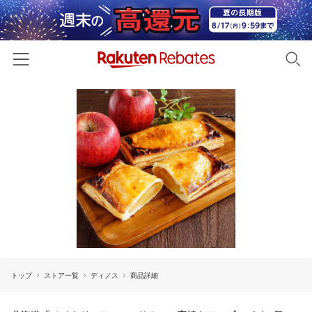
ホーム
カテゴリー一覧
百貨店・総合ECモール
イベント一覧
ファッション・インナー・小物
リーベイツ注目ストア
ヘルプ
食品・スイーツ・お酒
初回購入者限定特典
友達紹介
日用品・キッチン用品
対象ストア新規限定特典
コスメ・健康・医薬品
楽天IDでログイン/会員登録
新着ストアのご紹介
キッズ・ベビー用品
トップ
ストア一覧
ディノス
商品詳細
電子書籍特集
家電・PC・スマホ・カメラ
楽天ペイ導入ストア