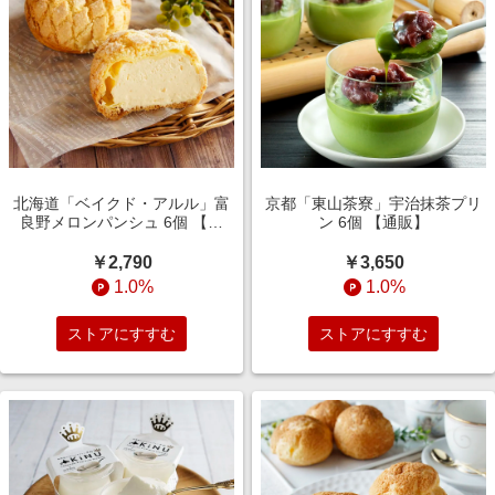
北海道「ベイクド・アルル」富
京都「東山茶寮」宇治抹茶プリ
良野メロンパンシュ 6個 【通
ン 6個 【通販】
販】
￥2,790
￥3,650
1.0%
1.0%
ストアにすすむ
ストアにすすむ