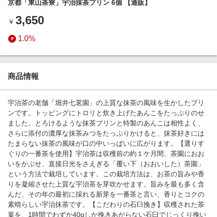
京都「東山茶寮」宇治抹茶プリン 6個 【通販】
エンタメ
楽天サービス特集
3,650
スポーツ・アウトドア・ゴルフ
￥
旅行特集
インテリア・寝具
1.0%
わくわく夏特集
ペット・花・DIY・車
とことん買い物チャレンジ
旅行・レジャー・ホテル予約
Apple公式サイト×楽天カード分割払い
商品情報
生活・お役立ち
Qoo10メガポ
金融・マネー・保険
宇治茶の老舗「堀井七茗園」の上質な抹茶の風味を生かしたプリ
Samsung ボーナスキャンペーン
ンです。トッピングにトロリと炊き上げたあんこをたっぷりのせ
デジタルコンテンツ
ました。とろけるような抹茶プリンと特製のあんこは相性よく、
週末の高還元 夏の長期版
さらに添付の濃厚な抹茶みつをたっぷりかけると、抹茶好きには
ビジネス・その他サービス
たまらない抹茶の風味が口の中いっぱいに広がります。【選りす
ぐりの一番茶を使用】宇治茶は収穫前の約１ケ月間、茶園におお
いをかぶせ、直接日光をさえぎる「覆い下（おおいした）茶園」
という方法で栽培しています。この栽培方法は、お茶の旨みや香
りを凝縮させた上質な宇治茶を芽吹かせます。旨みを最も多く含
んだ、その年の最初に採れる新芽を一番茶と言い、香りとコクの
素晴らしい宇治抹茶です。【こだわりの石臼挽き】収穫された茶
葉を、1時間でわずか40gしか挽きあがらない石臼でじっくり挽い