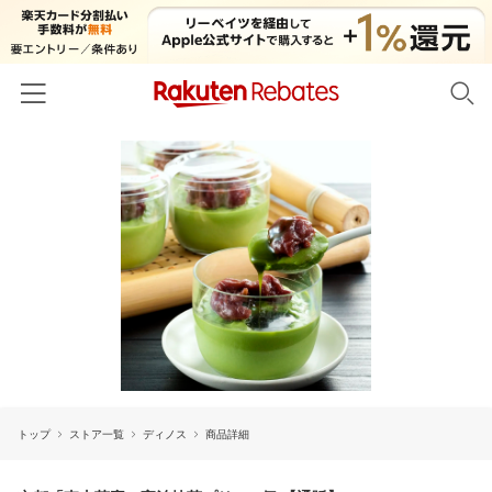
ホーム
カテゴリー一覧
百貨店・総合ECモール
イベント一覧
ファッション・インナー・小物
リーベイツ注目ストア
ヘルプ
食品・スイーツ・お酒
初回購入者限定特典
友達紹介
日用品・キッチン用品
対象ストア新規限定特典
コスメ・健康・医薬品
楽天IDでログイン/会員登録
新着ストアのご紹介
キッズ・ベビー用品
トップ
ストア一覧
ディノス
商品詳細
電子書籍特集
家電・PC・スマホ・カメラ
楽天ペイ導入ストア