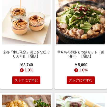
京都「東山茶寮」栗ときな粉ぷ
華味鳥の博多もつ鍋セット（醤
りん 6個 【通販】
油味） 【通販】
￥3,740
￥5,690
1.0%
1.0%
ストアにすすむ
ストアにすすむ