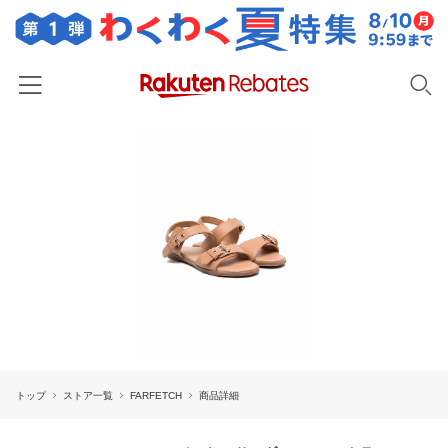
ホーム
カテゴリー一覧
百貨店・総合ECモール
イベント一覧
ファッション・インナー・小物
リーベイツ注目ストア
ヘルプ
食品・スイーツ・お酒
初回購入者限定特典
友達紹介
日用品・キッチン用品
対象ストア新規限定特典
コスメ・健康・医薬品
楽天IDでログイン/会員登録
新着ストアのご紹介
キッズ・ベビー用品
トップ
ストア一覧
FARFETCH
商品詳細
電子書籍特集
家電・PC・スマホ・カメラ
楽天ペイ導入ストア