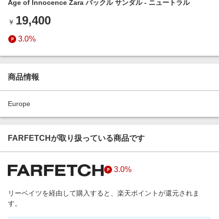
Age of Innocence Zara バックル サンダル - ニュートラル
エンタメ
楽天サービス特集
19,400
スポーツ・アウトドア・ゴルフ
￥
旅行特集
インテリア・寝具
3.0%
お中元特集2026
ペット・花・DIY・車
わくわく夏特集
旅行・レジャー・ホテル予約
とことん買い物チャレンジ
商品情報
生活・お役立ち
Apple公式サイト×楽天カード分割払い
金融・マネー・保険
Europe
Qoo10メガポ
デジタルコンテンツ
ビジネス・その他サービス
FARFETCHが取り扱っている商品です
3.0%
リーベイツを経由して購入すると、楽天ポイントが還元されま
す。