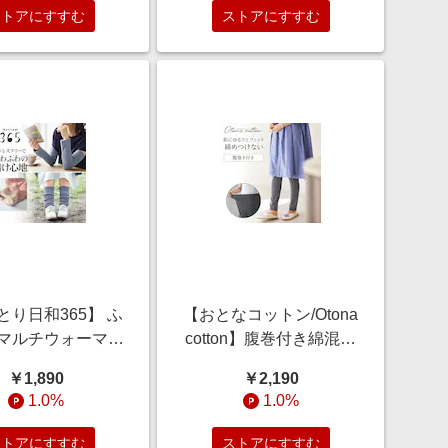
ストアにすすむ
ストアにすすむ
とり日和365】 ふ
【おとなコットン/Otona
マルチウォーマー
cotton】腹巻付き綿混ス
製]【綿絹混素材】
トレッチゆるレギンス
￥1,890
￥2,190
1.0%
1.0%
ストアにすすむ
ストアにすすむ