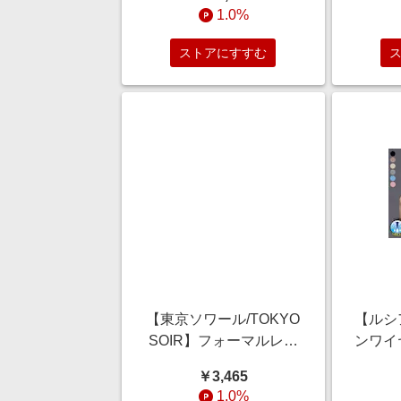
1.0%
ストアにすすむ
【東京ソワール/TOKYO
【ルシア
SOIR】フォーマルレー
ンワイ
ス使い手提げバッグ[日
ュモー
￥3,465
本製]
1.0%