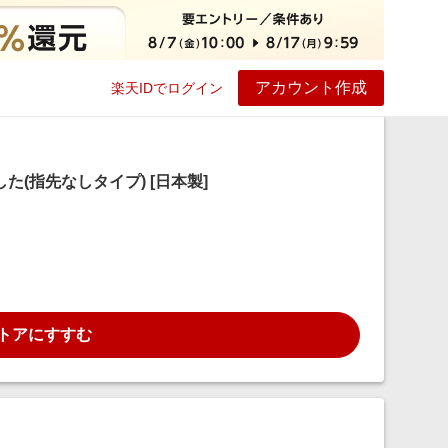
アカウント作成
楽天IDでログイン
ービス
プレイ
ヘルプ
た(指先なしタイプ) [日本製]
トアにすすむ