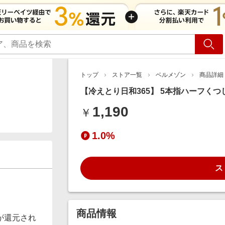
ショッピング
旅行
サ
トップ
ストア一覧
ベルメゾン
商品詳細
【冷えとり日和365】 5本指ハーフくつし
1,190
￥
1.0%
ス
商品情報
が還元され