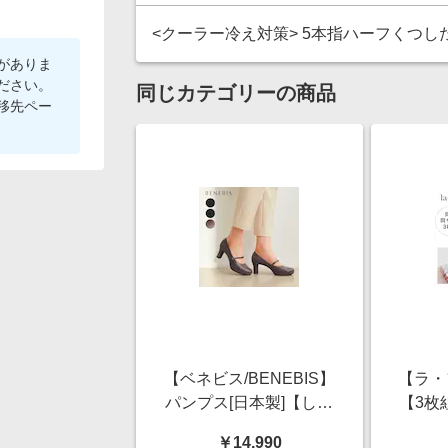
<クーラー冷え対策> 5本指ハーフくつした
がありま
ださい。
同じカテゴリーの商品
移先ペー
【ベネビス/BENEBIS】
【ラ・フ
パンプス[日本製]【しな
【3枚
やかストーム】
￥14,990