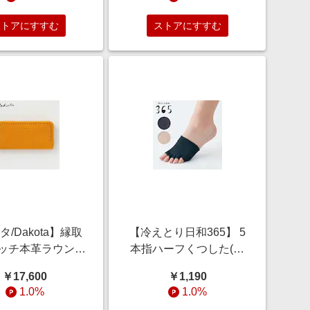
ストアにすすむ
ストアにすすむ
タ/Dakota】縁取
【冷えとり日和365】 5
ッチ本革ラウンド
本指ハーフくつした(指
ァスナー長財布
先なしタイプ) [日本製]
￥17,600
￥1,190
1.0%
1.0%