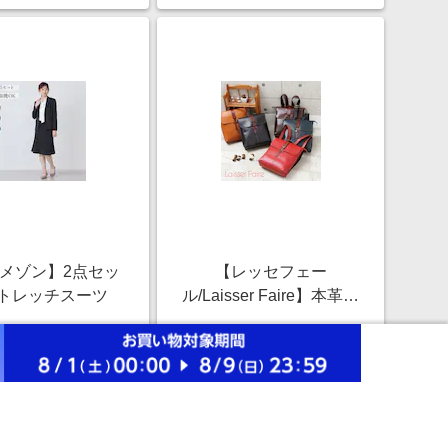
メゾン】2点セッ
【レッセフェー
トレッチスーツ
ル/Laisser Faire】本革コ
ンパクトリュック[日本
￥15,900
￥23,100
製]
1.0%
1.0%
ストアにすすむ
ストアにすすむ