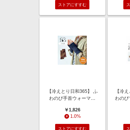
ストアにすすむ
【冷えとり日和365】 ふ
【冷え
わのび手首ウォーマー
わのび
[日本製]
[日本
￥1,826
1.0%
ストアにすすむ