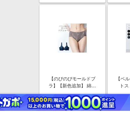
【のびのびモールドブ
【ベル
ラ】【新色追加】 綿混
トス
バックレースショーツ
￥1,089
(のびのびモールドペア)
1.0%
ストアにすすむ