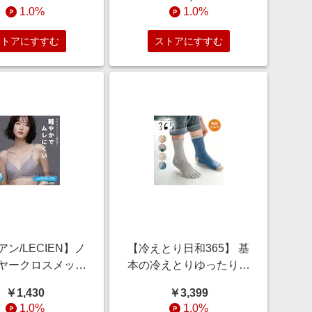
1.0%
1.0%
ストアにすすむ
ストアにすすむ
ン/LECIEN】ノ
【冷えとり日和365】 基
ヤークロスメッシ
本の冷えとりゆったりく
ルドブラ 【吸水
つしたセット [日本製]
￥1,430
￥3,399
速乾・軽量】
1.0%
1.0%