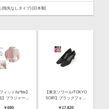
(指先なしタイプ) [日本製]
ィット/la*fite】
【東京ソワール/TOKYO
組】ブラジャー調
SOIR】ブラックフォー
節ホック
マルパンプス[日本製]
￥690
￥17,820