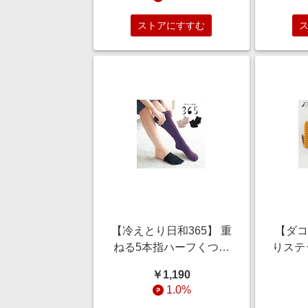
ストアにすすむ
【冷えとり日和365】 重
【ダコ
ねる5本指ハーフくつし
りステ
た [日本製]
フ
￥1,190
1.0%