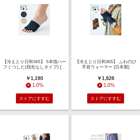
【冷えとり日和365】 5本指ハー
【冷えとり日和365】 ふわのび
フくつした(指先なしタイプ) [日
手首ウォーマー [日本製]
本製]
￥1,190
￥1,826
1.0%
1.0%
ストアにすすむ
ストアにすすむ