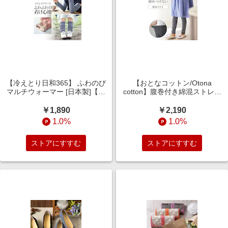
【冷えとり日和365】 ふわのび
【おとなコットン/Otona
マルチウォーマー [日本製]【綿
cotton】腹巻付き綿混ストレッ
絹混素材】
チゆるレギンス
￥1,890
￥2,190
1.0%
1.0%
ストアにすすむ
ストアにすすむ