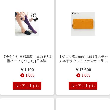
【冷えとり日和365】 重ねる5本
【ダコタ/Dakota】縁取りステッ
指ハーフくつした [日本製]
チ本革ラウンドファスナー長財
布
￥1,190
￥17,600
1.0%
1.0%
ストアにすすむ
ストアにすすむ