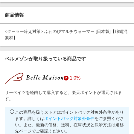
エンタメ
楽天サービス特集
スポーツ・アウトドア・ゴルフ
商品情報
旅行特集
インテリア・寝具
わくわく夏特集
<クーラー冷え対策> ふわのびマルチウォーマー [日本製]【綿絹混
ペット・花・DIY・車
とことん買い物チャレンジ
素材】
旅行・レジャー・ホテル予約
Apple公式サイト×楽天カード分割払い
生活・お役立ち
Qoo10メガポ
ベルメゾンが取り扱っている商品です
金融・マネー・保険
Samsung ボーナスキャンペーン
デジタルコンテンツ
週末の高還元 夏の長期版
1.0%
ビジネス・その他サービス
リーベイツを経由して購入すると、楽天ポイントが還元されま
す。
この商品を扱うストアはポイントバック対象外条件があり
ます。詳しくは
ポイントバック対象外条件
をご参照くださ
い。また、最新の価格、送料、在庫状況と決済方法は遷移
先ページでご確認ください。