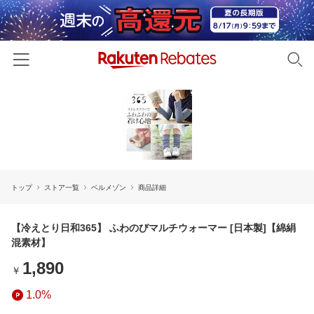
ホーム
カテゴリー一覧
百貨店・総合ECモール
イベント一覧
ファッション・インナー・小物
トップ
ストア一覧
ベルメゾン
商品詳細
リーベイツ注目ストア
ヘルプ
食品・スイーツ・お酒
初回購入者限定特典
友達紹介
【冷えとり日和365】 ふわのびマルチウォーマー [日本製]【綿絹
日用品・キッチン用品
対象ストア新規限定特典
混素材】
コスメ・健康・医薬品
楽天IDでログイン/会員登録
新着ストアのご紹介
1,890
￥
キッズ・ベビー用品
電子書籍特集
1.0%
家電・PC・スマホ・カメラ
楽天ペイ導入ストア