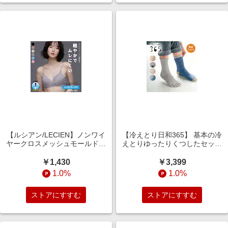
【ルシアン/LECIEN】ノンワイ
【冷えとり日和365】 基本の冷
ヤークロスメッシュモールドブ
えとりゆったりくつしたセット
ラ 【吸水速乾・軽量】
[日本製]
￥1,430
￥3,399
1.0%
1.0%
ストアにすすむ
ストアにすすむ