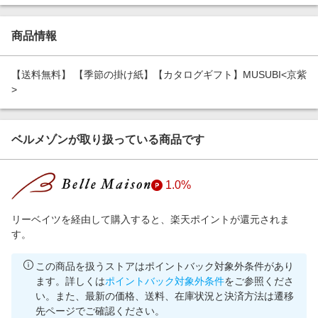
エンタメ
楽天サービス特集
スポーツ・アウトドア・ゴルフ
商品情報
旅行特集
インテリア・寝具
わくわく夏特集
【送料無料】 【季節の掛け紙】【カタログギフト】MUSUBI<京紫
ペット・花・DIY・車
とことん買い物チャレンジ
>
旅行・レジャー・ホテル予約
Apple公式サイト×楽天カード分割払い
生活・お役立ち
Qoo10メガポ
ベルメゾンが取り扱っている商品です
金融・マネー・保険
Samsung ボーナスキャンペーン
デジタルコンテンツ
週末の高還元 夏の長期版
1.0%
ビジネス・その他サービス
リーベイツを経由して購入すると、楽天ポイントが還元されま
す。
この商品を扱うストアはポイントバック対象外条件があり
ます。詳しくは
ポイントバック対象外条件
をご参照くださ
い。また、最新の価格、送料、在庫状況と決済方法は遷移
先ページでご確認ください。