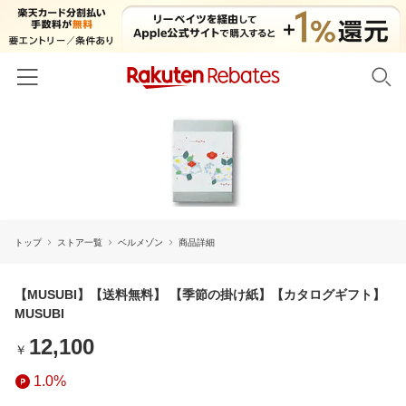
ホーム
カテゴリー一覧
百貨店・総合ECモール
イベント一覧
ファッション・インナー・小物
トップ
ストア一覧
ベルメゾン
商品詳細
リーベイツ注目ストア
ヘルプ
食品・スイーツ・お酒
初回購入者限定特典
友達紹介
【MUSUBI】【送料無料】 【季節の掛け紙】【カタログギフト】
日用品・キッチン用品
対象ストア新規限定特典
MUSUBI
コスメ・健康・医薬品
楽天IDでログイン/会員登録
新着ストアのご紹介
12,100
￥
キッズ・ベビー用品
電子書籍特集
1.0%
家電・PC・スマホ・カメラ
楽天ペイ導入ストア